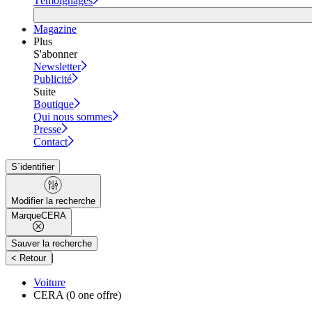
Témoignages
Magazine
Plus
S'abonner
Newsletter
Publicité
Suite
Boutique
Qui nous sommes
Presse
Contact
S´identifier
Modifier la recherche
Marque
CERA
Sauver la recherche
|
< Retour
Voiture
CERA
(0 one offre)