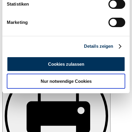
können
Statistiken
Ihr Gerät durch aktives Scannen nach
bestimmten Merkmalen (Fingerprinting) identifizieren
Marketing
Erfahren Sie mehr darüber, wie Ihre persönlichen Daten
verarbeitet werden, und legen Sie Ihre Präferenzen im
Abschnitt Einzelheiten
fest.
Details zeigen
Wir verwenden Cookies, um Inhalte und Anzeigen zu
Retenir
personalisieren, Funktionen für soziale Medien anbieten
Cookies zulassen
zu können und die Zugriffe auf unsere Website zu
analysieren. Außerdem geben wir Informationen zu Ihrer
Nur notwendige Cookies
Verwendung unserer Website an unsere Partner für
soziale Medien, Werbung und Analysen weiter. Unsere
Partner führen diese Informationen möglicherweise mit
weiteren Daten zusammen, die Sie ihnen bereitgestellt
haben oder die sie im Rahmen Ihrer Nutzung der Dienste
gesammelt haben.
Datenschutzerklärung