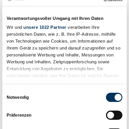
Verantwortungsvoller Umgang mit Ihren Daten
Wir und
unsere 1022 Partner
verarbeiten Ihre
persönlichen Daten, wie z. B. Ihre IP-Adresse, mithilfe
Partager
von Technologien wie Cookies, um Informationen auf
Tous les services pour ce véhicule
Ihrem Gerät zu speichern und darauf zuzugreifen und so
Contacter
Appeler
personalisierte Werbung und Inhalte, Messungen von
1994 | Volkswagen Golf III 1.6
Werbung und Inhalten, Zielgruppenforschung sowie
Entwicklung von Angeboten zu ermöglichen. Sie
Golf
entscheiden darüber, wer Ihre Daten für welche Zwecke
nutzt. Sie können Ihre Einwilligung jederzeit über die
Appeler
Contacter
Cookie-Erklärung oder durch Klicken auf das Privacy
Einwilligungsauswahl
Trigger Symbol ändern oder widerrufen
Notwendig
Wenn Sie es erlauben, würden wir auch gerne:
Präferenzen
Informationen über Ihre geografische Lage
erfassen, welche bis auf einige Meter genau sein