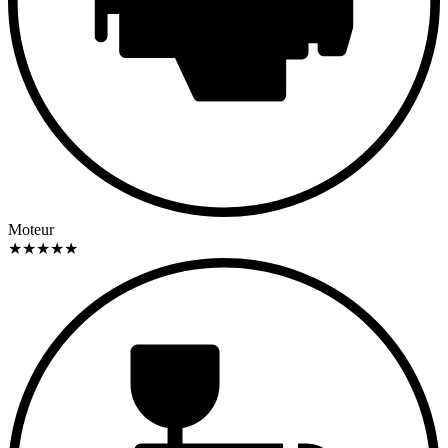
Moteur
★
★
★
★
★