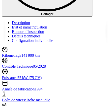
Partager
Description
État et immatriculation
Rapport d'inspection
Détails techniques
Configuration individuelle
Kilométrage
141 900 km
Contrôle Technique
05/2028
Puissance
55 kW (75 CV)
Année de fabrication
1994
Boîte de vitesse
Boîte manuelle