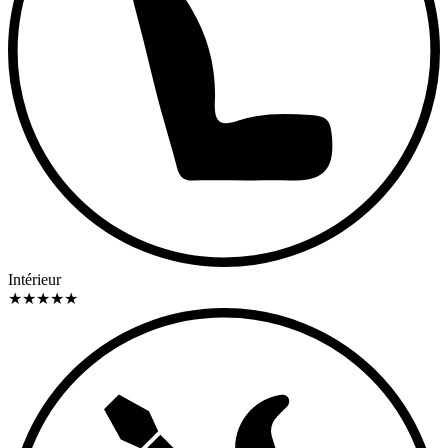
Intérieur
★
★
★
★
★