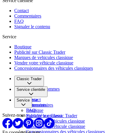
Service clientèle
Contact
Commentaires
FAQ
Signaler le contenu
Service
Boutique
Publicité sur Classic Trader
Marques de vehicules classique
Vendre votre véhicule classique
Concessionnaires des véhicules classiques
Classic Trader
Qui nous sommes
Service clientèle
Carrière
Presse
Contact
Service
Partenaires
Commentaires
FAQ
Boutique
Suivez-nous
Signaler le contenu
Publicité sur Classic Trader
Marques de vehicules classique
Vendre votre véhicule classique
Concessionnaires des véhicules classiques
En coopération avec