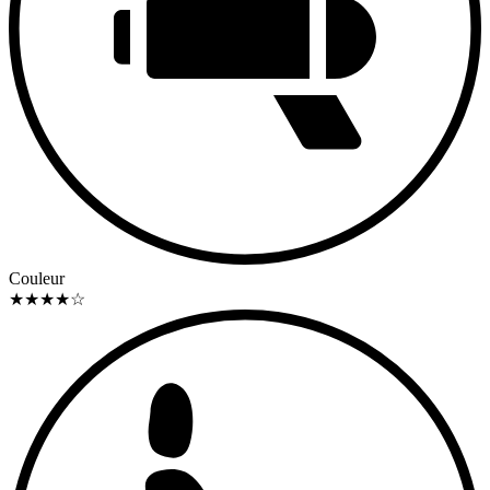
Couleur
★
★
★
★
☆