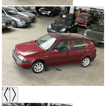
1
/
31