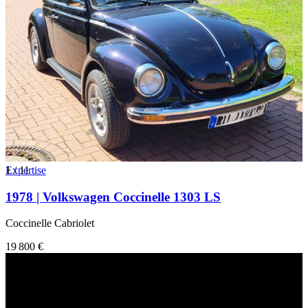
1
Expertise
/
11
1978 | Volkswagen Coccinelle 1303 LS
Coccinelle Cabriolet
19 800 €