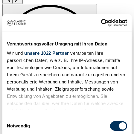
Verantwortungsvoller Umgang mit Ihren Daten
Wir und
unsere 1022 Partner
verarbeiten Ihre
persönlichen Daten, wie z. B. Ihre IP-Adresse, mithilfe
von Technologien wie Cookies, um Informationen auf
Ihrem Gerät zu speichern und darauf zuzugreifen und so
personalisierte Werbung und Inhalte, Messungen von
Werbung und Inhalten, Zielgruppenforschung sowie
Entwicklung von Angeboten zu ermöglichen. Sie
entscheiden darüber, wer Ihre Daten für welche Zwecke
nutzt. Sie können Ihre Einwilligung jederzeit über die
Cookie-Erklärung oder durch Klicken auf das Privacy
Einwilligungsauswahl
Trigger Symbol ändern oder widerrufen
Notwendig