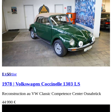
1
Expertise
/
55
1978 | Volkswagen Coccinelle 1303 LS
Reconstruction au VW Classic Competence Center Osnabrück
44 990 €