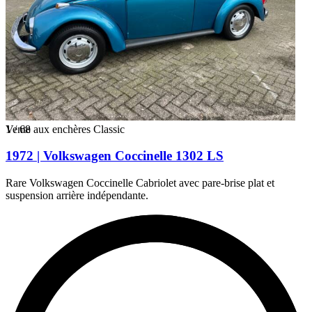
1
Vente aux enchères Classic
/
68
1972 | Volkswagen Coccinelle 1302 LS
Rare Volkswagen Coccinelle Cabriolet avec pare-brise plat et
suspension arrière indépendante.