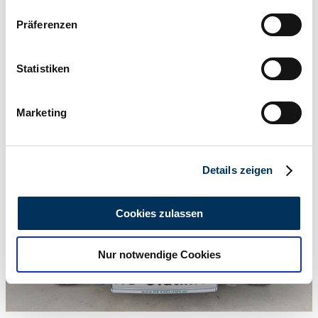
Wenn Sie es erlauben, würden wir auch gerne:
Präferenzen
Informationen über Ihre geografische Lage
erfassen, welche bis auf einige Meter genau sein
können
Statistiken
Ihr Gerät durch aktives Scannen nach
bestimmten Merkmalen (Fingerprinting) identifizieren
Marketing
Erfahren Sie mehr darüber, wie Ihre persönlichen Daten
verarbeitet werden, und legen Sie Ihre Präferenzen im
Abschnitt Einzelheiten
fest.
Details zeigen
Wir verwenden Cookies, um Inhalte und Anzeigen zu
personalisieren, Funktionen für soziale Medien anbieten
Cookies zulassen
zu können und die Zugriffe auf unsere Website zu
analysieren. Außerdem geben wir Informationen zu Ihrer
Nur notwendige Cookies
Verwendung unserer Website an unsere Partner für
soziale Medien, Werbung und Analysen weiter. Unsere
Partner führen diese Informationen möglicherweise mit
weiteren Daten zusammen, die Sie ihnen bereitgestellt