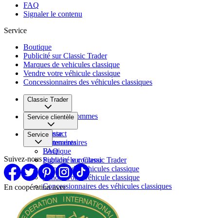
FAQ
Signaler le contenu
Service
Boutique
Publicité sur Classic Trader
Marques de vehicules classique
Vendre votre véhicule classique
Concessionnaires des véhicules classiques
Classic Trader
Qui nous sommes
Service clientèle
Carrière
Presse
Contact
Service
Partenaires
Commentaires
FAQ
Boutique
Suivez-nous
Signaler le contenu
Publicité sur Classic Trader
Marques de vehicules classique
Vendre votre véhicule classique
Concessionnaires des véhicules classiques
En coopération avec