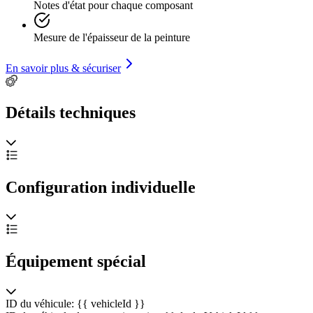
H-TÜV-Abnahme gegen Aufpreis.
Notes d'état pour chaque composant
Mesure de l'épaisseur de la peinture
ZUBEHÖRANGABEN OHNE GEWÄHR, Änderungen,
Zwischenverkauf und Irrtümer vorbehalten!
En savoir plus & sécuriser
Détails techniques
----.
Configuration individuelle
Équipement spécial
ID du véhicule: {{ vehicleId }}