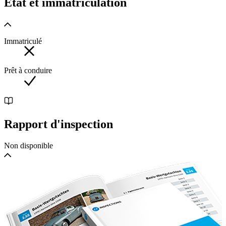
État et immatriculation
ORIGINALER ZUSTAND!
Langer Radstand
Immatriculé
Prêt à conduire
Vorbesitzer Prinz Chula Chakrabongse von Siam (jetzt
Thailand).
Der Prinz war der ursprüngliche Besitzer des Autos, als es im
Rapport d'inspection
Juni 1960 über Jack Barclay aus London neu ausgeliefert
wurde.
Non disponible
Der Silver Cloud II wird von dem damals neuesten 6,2-Liter-
V8-Motor angetrieben und ist mit allen damals verfügbaren
zusätzlichen Optionen ausgestattet, darunter Klimaanlage,
Servolenkung und elektrische Fensterheber. Gemäß den
sorgfältigen Anweisungen von Prinz Chula wurde das Auto
mit langen Rädern in Dunkelblau lackiert und mit dem