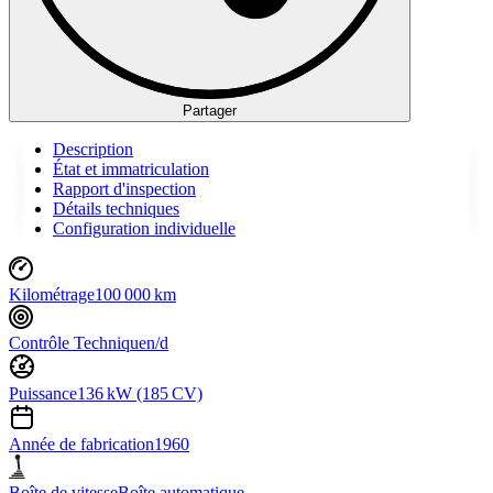
Partager
Description
État et immatriculation
Rapport d'inspection
Détails techniques
Configuration individuelle
Kilométrage
100 000 km
Contrôle Technique
n/d
Puissance
136 kW (185 CV)
Année de fabrication
1960
Boîte de vitesse
Boîte automatique