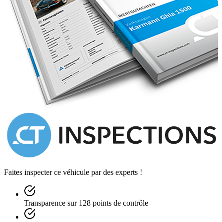
passenden Innenraum aus blauem Fell versehen,
einschließlich der Rohrleitungen und der Teppiche.
Weitere Merkmale, die der Prinz speziell bestellt hatte, waren
die Sicherheitsgurte für alle Sitze (was für 1960 eine
Seltenheit war), ein Webasto-Schiebedach, eine Champagner-
Bar und die 6 speziell angefertigten Koffer in dunkler Bräune,
die perfekt in den hinteren Kofferraum passen würden.
UK Fahrzeugpapiere, MOT (2016, 2017),
Arbeitsrechnungen, Kopie des Original-Bestellformulars
sowie Kopie der Fahrgestellhistorienkarte sind vorhanden.
2014-2017 wurden über 16.000 EUR an Service- und
Faites inspecter ce véhicule par des experts !
Restaurationsarbeiten von einer Fachwerkstatt in England
durchgeführt.
Transparence sur 128 points de contrôle