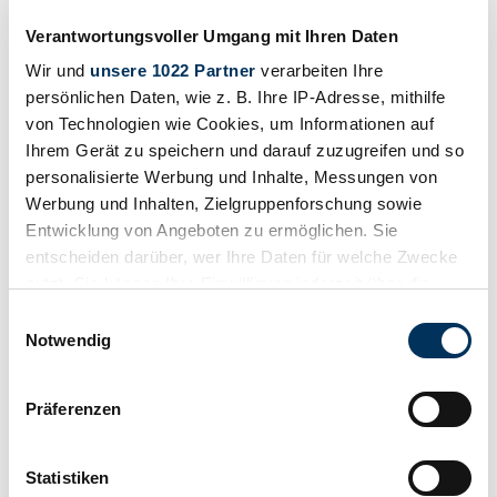
Verantwortungsvoller Umgang mit Ihren Daten
Wir und
unsere 1022 Partner
verarbeiten Ihre
persönlichen Daten, wie z. B. Ihre IP-Adresse, mithilfe
von Technologien wie Cookies, um Informationen auf
Ihrem Gerät zu speichern und darauf zuzugreifen und so
personalisierte Werbung und Inhalte, Messungen von
Werbung und Inhalten, Zielgruppenforschung sowie
Entwicklung von Angeboten zu ermöglichen. Sie
entscheiden darüber, wer Ihre Daten für welche Zwecke
nutzt. Sie können Ihre Einwilligung jederzeit über die
Cookie-Erklärung oder durch Klicken auf das Privacy
Einwilligungsauswahl
Trigger Symbol ändern oder widerrufen
Notwendig
Retenir
Wenn Sie es erlauben, würden wir auch gerne:
Präferenzen
Informationen über Ihre geografische Lage
erfassen, welche bis auf einige Meter genau sein
können
Statistiken