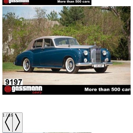
1
/
16