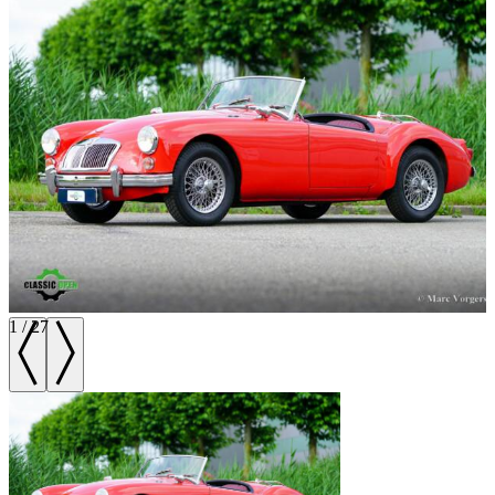
1
/
27