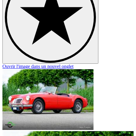
Ouvrir l'image dans un nouvel onglet
O