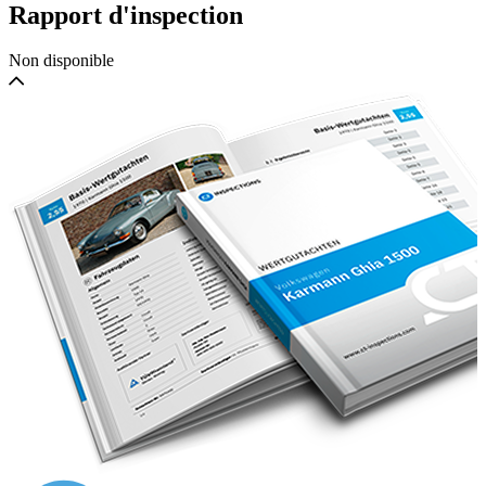
MGA 1600 est une voiture de sport vintage très recherchée.
Rapport d'inspection
Une merveilleuse trouvaille pour les amateurs de MG.
Non disponible
Whatsapp direct : 0031 683240411 Wilco Beijer
On parle néerlandais, anglais, allemand et Français.
Nos voitures peuvent être livrées avec enregistrement néerlandais,
allemand ou Belgique.
Nous pouvons aider avec l’enregistrement Français.
Transport à votre porte est possible.
Nous avons notre propre installation d’atelier avec 30 ans
d’expérience avec les voitures classiques.