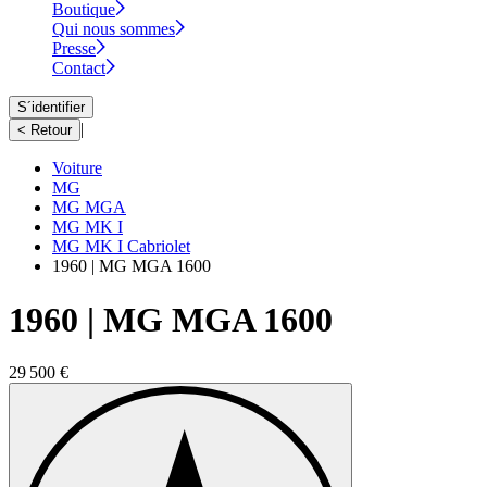
Boutique
Qui nous sommes
Presse
Contact
S´identifier
|
< Retour
Voiture
MG
MG MGA
MG MK I
MG MK I Cabriolet
1960 | MG MGA 1600
1960 | MG MGA 1600
29 500 €