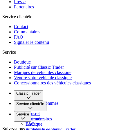
Presse
Partenaires
Service clientèle
Contact
Commentaires
FAQ
Signaler le contenu
Service
Boutique
Publicité sur Classic Trader
Marques de vehicules classique
Vendre votre véhicule classique
Concessionnaires des véhicules classiques
Classic Trader
Qui nous sommes
Service clientèle
Carrière
Presse
Contact
Service
Partenaires
Commentaires
FAQ
Boutique
Suivez-nous
Signaler le contenu
Publicité sur Classic Trader