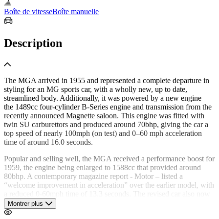
Boîte de vitesse
Boîte manuelle
Description
The MGA arrived in 1955 and represented a complete departure in
styling for an MG sports car, with a wholly new, up to date,
streamlined body. Additionally, it was powered by a new engine –
the 1489cc four-cylinder B-Series engine and transmission from the
recently announced Magnette saloon. This engine was fitted with
twin SU carburettors and produced around 70bhp, giving the car a
top speed of nearly 100mph (on test) and 0–60 mph acceleration
time of around 16.0 seconds.
Popular and selling well, the MGA received a performance boost for
1959, the engine being enlarged to 1588cc that provided around
80bhp. A contemporary magazine report - Motor – listed a
“welcome improvement in acceleration” over the earlier model, with
a reduced 0-60mph time of 13.3 seconds. The revised car also now
sported Girling disc brakes at the front, with drum brakes retained at
Montrer plus
the rear.