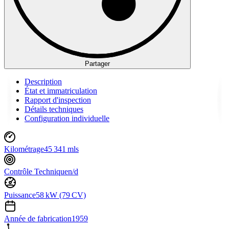
Partager
Description
État et immatriculation
Rapport d'inspection
Détails techniques
Configuration individuelle
Kilométrage
45 341 mls
Contrôle Technique
n/d
Puissance
58 kW (79 CV)
Année de fabrication
1959