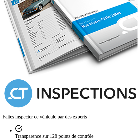
the chrome wire wheels, which have just been replaced. The
underside of the car is clean and solid with just a little surface
corrosion to be seen. The wooden floors (replaced during
restoration) are in excellent shape. Although not pictured here, the
car has a full hood, sidescreens and a tonneau cover.
The red interior is particularly smart, having been fully refurbished
as part of the restoration work and remains in very good condition.
The seats show little sign of use – as might be anticipated with
relatively little use under current ownership. The MGA has tailored
rubber mats fitted to protect the carpeting.
A very smart MGA, which looks well in its black paintwork and red
interior. The car runs and drives very well and is ready for a new
owner to enjoy.
There is a photo album covering the car’s earlier restoration,
together with a file of associated invoices and receipts. It comes with
indoor and outdoor car covers.
The car is currently Guernsey registered and we can assist with
Faites inspecter ce véhicule par des experts !
shipping and importation processes if required. We can ship
worldwide.
Transparence sur 128 points de contrôle