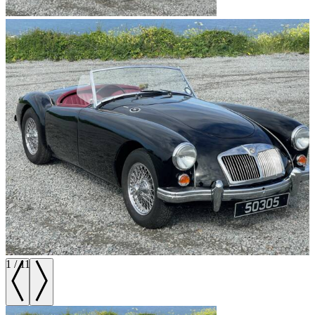
1
/
11