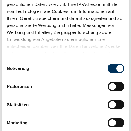
Commerçant
persönlichen Daten, wie z. B. Ihre IP-Adresse, mithilfe
von Technologien wie Cookies, um Informationen auf
Ihrem Gerät zu speichern und darauf zuzugreifen und so
personalisierte Werbung und Inhalte, Messungen von
Werbung und Inhalten, Zielgruppenforschung sowie
Entwicklung von Angeboten zu ermöglichen. Sie
entscheiden darüber, wer Ihre Daten für welche Zwecke
nutzt. Sie können Ihre Einwilligung jederzeit über die
Cookie-Erklärung oder durch Klicken auf das Privacy
Einwilligungsauswahl
Trigger Symbol ändern oder widerrufen
Notwendig
Wenn Sie es erlauben, würden wir auch gerne:
Präferenzen
Informationen über Ihre geografische Lage
erfassen, welche bis auf einige Meter genau sein
können
Statistiken
Retenir
Ihr Gerät durch aktives Scannen nach
bestimmten Merkmalen (Fingerprinting) identifizieren
Marketing
Erfahren Sie mehr darüber, wie Ihre persönlichen Daten