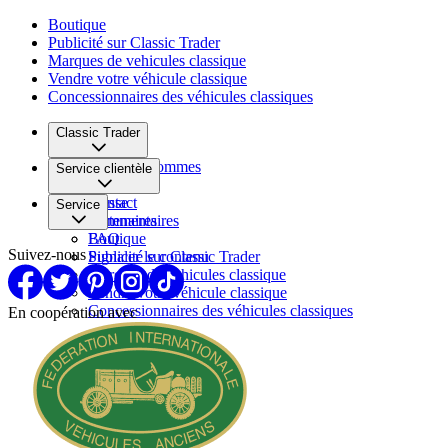
Boutique
Publicité sur Classic Trader
Marques de vehicules classique
Vendre votre véhicule classique
Concessionnaires des véhicules classiques
Classic Trader
Qui nous sommes
Service clientèle
Carrière
Presse
Contact
Service
Partenaires
Commentaires
FAQ
Boutique
Suivez-nous
Signaler le contenu
Publicité sur Classic Trader
Marques de vehicules classique
Vendre votre véhicule classique
Concessionnaires des véhicules classiques
En coopération avec