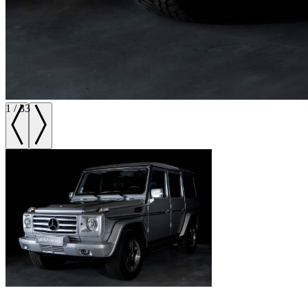
1
/
33