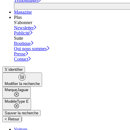
Témoignages
Magazine
Plus
S'abonner
Newsletter
Publicité
Suite
Boutique
Qui nous sommes
Presse
Contact
S´identifier
Modifier la recherche
Marque
Jaguar
Modèle
Type E
Sauver la recherche
|
< Retour
Voiture