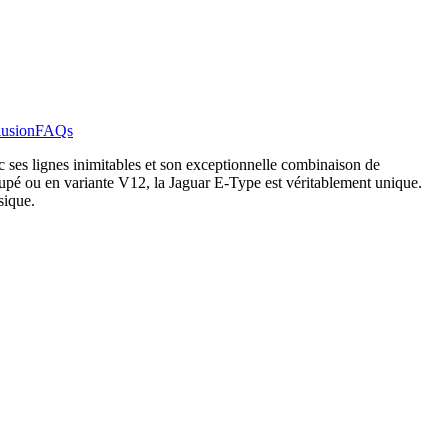
usion
FAQs
 ses lignes inimitables et son exceptionnelle combinaison de
coupé ou en variante V12, la Jaguar E-Type est véritablement unique.
sique.