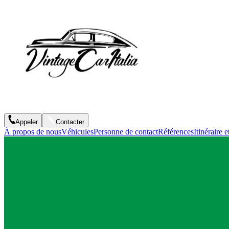
Appeler
Contacter
À propos de nous
Véhicules
Personne de contact
Références
Itinéraire e