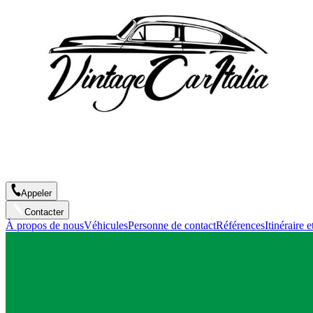
Appeler
Contacter
À propos de nous
Véhicules
Personne de contact
Références
Itinéraire e