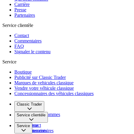
Carrière
Presse
Partenaires
Service clientèle
Contact
Commentaires
FAQ
Signaler le contenu
Service
Boutique
Publicité sur Classic Trader
Marques de vehicules classique
Vendre votre véhicule classique
Concessionnaires des véhicules classiques
Classic Trader
Qui nous sommes
Service clientèle
Carrière
Presse
Contact
Service
Partenaires
Commentaires