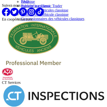
FAQ
Boutique
Suivez-nous
Signaler le contenu
Publicité sur Classic Trader
Marques de vehicules classique
Vendre votre véhicule classique
Concessionnaires des véhicules classiques
En coopération avec
CT Services