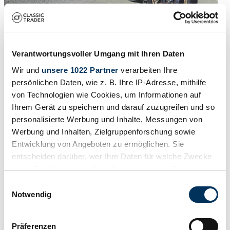
Expertise
1980 | Benelli 504 Sport
Verantwortungsvoller Umgang mit Ihren Daten
Wir und
unsere 1022 Partner
verarbeiten Ihre
7 491 €
il y a 6 ans
persönlichen Daten, wie z. B. Ihre IP-Adresse, mithilfe
von Technologien wie Cookies, um Informationen auf
Ihrem Gerät zu speichern und darauf zuzugreifen und so
personalisierte Werbung und Inhalte, Messungen von
Werbung und Inhalten, Zielgruppenforschung sowie
Entwicklung von Angeboten zu ermöglichen. Sie
entscheiden darüber, wer Ihre Daten für welche Zwecke
nutzt. Sie können Ihre Einwilligung jederzeit über die
Cookie-Erklärung oder durch Klicken auf das Privacy
Einwilligungsauswahl
Trigger Symbol ändern oder widerrufen
Notwendig
Wenn Sie es erlauben, würden wir auch gerne:
Präferenzen