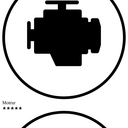
Moteur
★
★
★
★
★