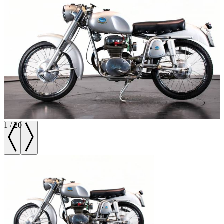
1
/
20