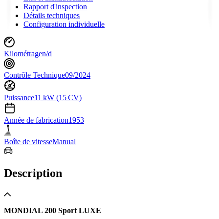
Rapport d'inspection
Détails techniques
Configuration individuelle
Kilométrage
n/d
Contrôle Technique
09/2024
Puissance
11 kW (15 CV)
Année de fabrication
1953
Boîte de vitesse
Manual
Description
MONDIAL 200 Sport LUXE