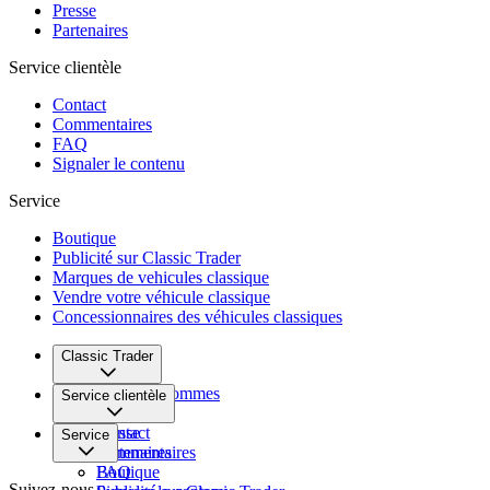
Presse
Partenaires
Service clientèle
Contact
Commentaires
FAQ
Signaler le contenu
Service
Boutique
Publicité sur Classic Trader
Marques de vehicules classique
Vendre votre véhicule classique
Concessionnaires des véhicules classiques
Classic Trader
Qui nous sommes
Service clientèle
Carrière
Presse
Contact
Service
Partenaires
Commentaires
FAQ
Boutique
Suivez-nous