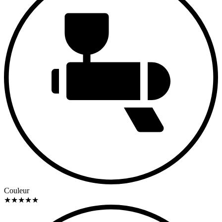
Couleur
★
★
★
★
★