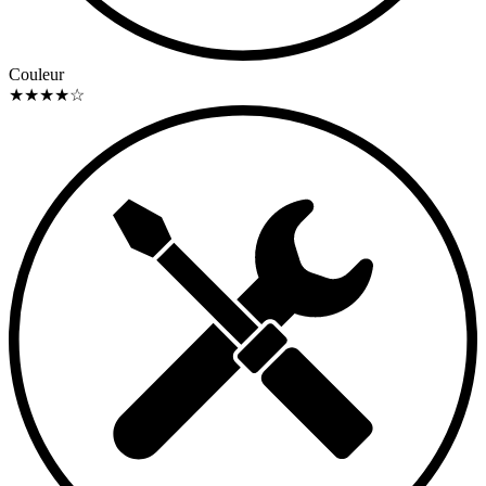
Couleur
★
★
★
★
☆