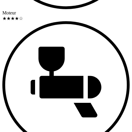
Moteur
★
★
★
★
☆