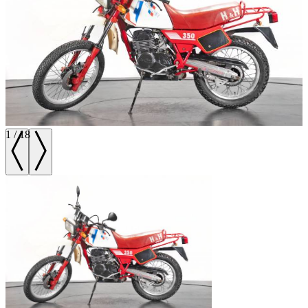
1
/
18