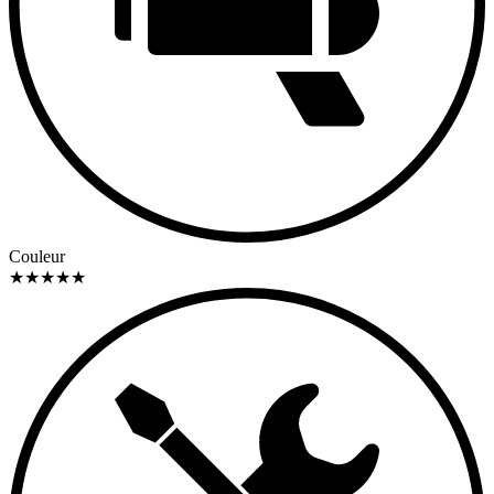
Couleur
★
★
★
★
★