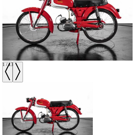
1
/
13