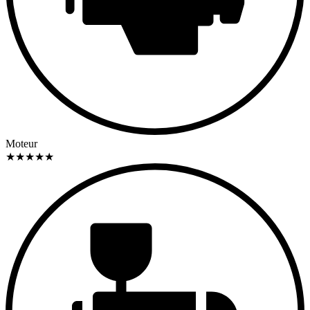
Moteur
★
★
★
★
★