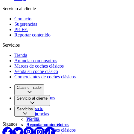
Servicio al cliente
Contacto
Sugerencias
PP. FF.
Reportar contenido
Servicios
Tienda
Anunciar con nosotros
Marcas de coches clásicos
Venda su coche clásico
Comerciantes de coches clásicos
Classic Trader
Quiénes somos
Servicio al cliente
Empleo
Prensa
Contacto
Servicios
Pareja
Sugerencias
PP. FF.
Tienda
Síganos
Reportar contenido
Anunciar con nosotros
Marcas de coches clásicos