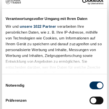
Verantwortungsvoller Umgang mit Ihren Daten
Wir und
unsere 1022 Partner
verarbeiten Ihre
persönlichen Daten, wie z. B. Ihre IP-Adresse, mithilfe
von Technologien wie Cookies, um Informationen auf
Ihrem Gerät zu speichern und darauf zuzugreifen und so
personalisierte Werbung und Inhalte, Messungen von
1
/
46
Werbung und Inhalten, Zielgruppenforschung sowie
1988 | Moto Morini New York 350
Entwicklung von Angeboten zu ermöglichen. Sie
entscheiden darüber, wer Ihre Daten für welche Zwecke
Moto Morini 350 NEW YORK
nutzt. Sie können Ihre Einwilligung jederzeit über die
2900 €
Cookie-Erklärung oder durch Klicken auf das Privacy
Einwilligungsauswahl
Trigger Symbol ändern oder widerrufen
Notwendig
Wenn Sie es erlauben, würden wir auch gerne:
Präferenzen
Informationen über Ihre geografische Lage
erfassen, welche bis auf einige Meter genau sein