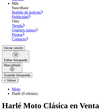
Más
Suscríbase
Boletín de noticias
Publicidad
Otro
Tienda
Quiénes somos
Prensa
Contacto
Iniciar sesión
Editar búsqueda
Marca
Harlé
Guardar búsqueda
|
< Volver
Moto
Harlé
(0 ofertas)
Harlé Moto Clásica en Venta