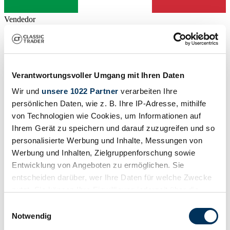
Vendedor
Anuncio caducado
Verantwortungsvoller Umgang mit Ihren Daten
Wir und
unsere 1022 Partner
verarbeiten Ihre
persönlichen Daten, wie z. B. Ihre IP-Adresse, mithilfe
von Technologien wie Cookies, um Informationen auf
Ihrem Gerät zu speichern und darauf zuzugreifen und so
personalisierte Werbung und Inhalte, Messungen von
Werbung und Inhalten, Zielgruppenforschung sowie
Entwicklung von Angeboten zu ermöglichen. Sie
entscheiden darüber, wer Ihre Daten für welche Zwecke
nutzt. Sie können Ihre Einwilligung jederzeit über die
1999 | Ducati 996 SPS
Cookie-Erklärung oder durch Klicken auf das Privacy
Einwilligungsauswahl
-
Trigger Symbol ändern oder widerrufen
Notwendig