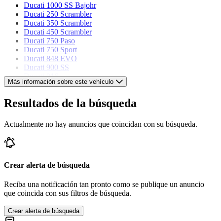
Ducati 1000 SS Bajohr
Ducati 250 Scrambler
Ducati 350 Scrambler
Ducati 450 Scrambler
Ducati 750 Paso
Ducati 750 Sport
Ducati 848 EVO
Ducati 900 SS
Ducati 916
Más información sobre este vehículo
Ducati Hypermotard 950
Ducati Monster 900
Resultados de la búsqueda
Ducati Panigale V4 R
Actualmente no hay anuncios que coincidan con su búsqueda.
Crear alerta de búsqueda
Reciba una notificación tan pronto como se publique un anuncio
que coincida con sus filtros de búsqueda.
Crear alerta de búsqueda