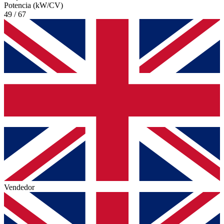
Potencia (kW/CV)
49 / 67
Vendedor