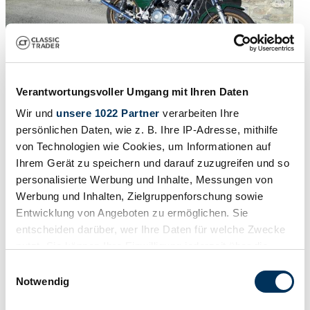
Peritaje
Verantwortungsvoller Umgang mit Ihren Daten
1980 | Benelli 504 Sport
Wir und
unsere 1022 Partner
verarbeiten Ihre
persönlichen Daten, wie z. B. Ihre IP-Adresse, mithilfe
7490 €
hace 6 años
von Technologien wie Cookies, um Informationen auf
Ihrem Gerät zu speichern und darauf zuzugreifen und so
personalisierte Werbung und Inhalte, Messungen von
Werbung und Inhalten, Zielgruppenforschung sowie
Entwicklung von Angeboten zu ermöglichen. Sie
entscheiden darüber, wer Ihre Daten für welche Zwecke
nutzt. Sie können Ihre Einwilligung jederzeit über die
Cookie-Erklärung oder durch Klicken auf das Privacy
Einwilligungsauswahl
Trigger Symbol ändern oder widerrufen
Notwendig