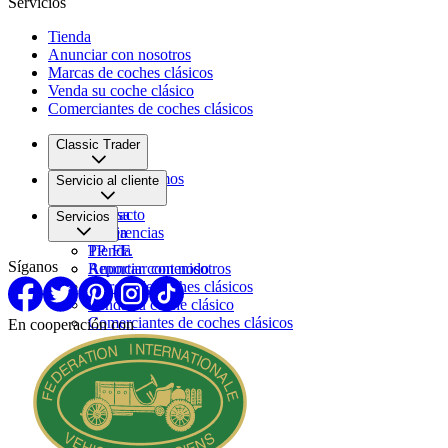
Servicios
Tienda
Anunciar con nosotros
Marcas de coches clásicos
Venda su coche clásico
Comerciantes de coches clásicos
Classic Trader
Quiénes somos
Servicio al cliente
Empleo
Prensa
Contacto
Servicios
Pareja
Sugerencias
PP. FF.
Tienda
Síganos
Reportar contenido
Anunciar con nosotros
Marcas de coches clásicos
Venda su coche clásico
Comerciantes de coches clásicos
En cooperación con