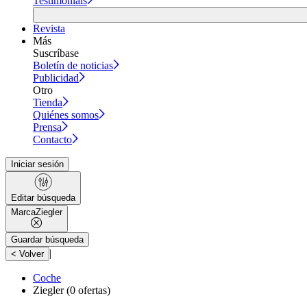
Testimonials
Revista
Más
Suscríbase
Boletín de noticias
Publicidad
Otro
Tienda
Quiénes somos
Prensa
Contacto
Iniciar sesión
Editar búsqueda
Marca
Ziegler
Guardar búsqueda
|
< Volver
Coche
Ziegler
(0 ofertas)