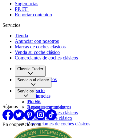
Sugerencias
PP. FF.
Reportar contenido
Servicios
Tienda
Anunciar con nosotros
Marcas de coches clásicos
Venda su coche clásico
Comerciantes de coches clásicos
Classic Trader
Quiénes somos
Servicio al cliente
Empleo
Prensa
Contacto
Servicios
Pareja
Sugerencias
PP. FF.
Tienda
Síganos
Reportar contenido
Anunciar con nosotros
Marcas de coches clásicos
Venda su coche clásico
Comerciantes de coches clásicos
En cooperación con