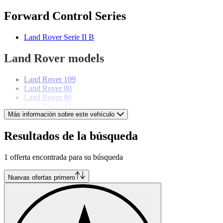
Forward Control Series
Land Rover Serie II B
Land Rover models
Land Rover 109
Land Rover 80
Land Rover 86
Land Rover 88
Más información sobre este vehículo
Land Rover Defender
Land Rover Discovery
Land Rover Range Rover
Resultados de la búsqueda
Land Rover Range Rover Evoque
Land Rover Range Rover Sport
1 offerta encontrada para su búsqueda
Land Rover Range Rover Velar
Nuevas ofertas primero