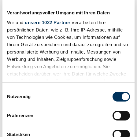
Classic Trader
Verantwortungsvoller Umgang mit Ihren Daten
A continuación encontrará anuncios relacionados con su búsqueda
que ya no están disponibles en Classic Trader. Para ayudarle a tomar
Wir und
unsere 1022 Partner
verarbeiten Ihre
una mejor decisión de compra, esta información le ayudará a hacerse
persönlichen Daten, wie z. B. Ihre IP-Adresse, mithilfe
una mejor idea de la disponibilidad, evolución del valor y precio
von Technologien wie Cookies, um Informationen auf
actual de un anuncio de "Land Rover Forward Control".
Ihrem Gerät zu speichern und darauf zuzugreifen und so
Anuncio caducado
personalisierte Werbung und Inhalte, Messungen von
Werbung und Inhalten, Zielgruppenforschung sowie
Entwicklung von Angeboten zu ermöglichen. Sie
entscheiden darüber, wer Ihre Daten für welche Zwecke
nutzt. Sie können Ihre Einwilligung jederzeit über die
Cookie-Erklärung oder durch Klicken auf das Privacy
Einwilligungsauswahl
Trigger Symbol ändern oder widerrufen
Notwendig
Wenn Sie es erlauben, würden wir auch gerne:
Präferenzen
Informationen über Ihre geografische Lage
erfassen, welche bis auf einige Meter genau sein
können
Statistiken