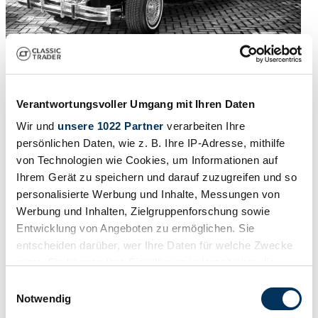
Peritaje
1985 | Excalibur Phaeton V
Verantwortungsvoller Umgang mit Ihren Daten
Luxus-Cabrio-Roadster
Wir und
unsere 1022 Partner
verarbeiten Ihre
55.500 €
el año pasado
persönlichen Daten, wie z. B. Ihre IP-Adresse, mithilfe
von Technologien wie Cookies, um Informationen auf
Ihrem Gerät zu speichern und darauf zuzugreifen und so
personalisierte Werbung und Inhalte, Messungen von
Werbung und Inhalten, Zielgruppenforschung sowie
Entwicklung von Angeboten zu ermöglichen. Sie
entscheiden darüber, wer Ihre Daten für welche Zwecke
nutzt. Sie können Ihre Einwilligung jederzeit über die
Cookie-Erklärung oder durch Klicken auf das Privacy
Einwilligungsauswahl
Trigger Symbol ändern oder widerrufen
Notwendig