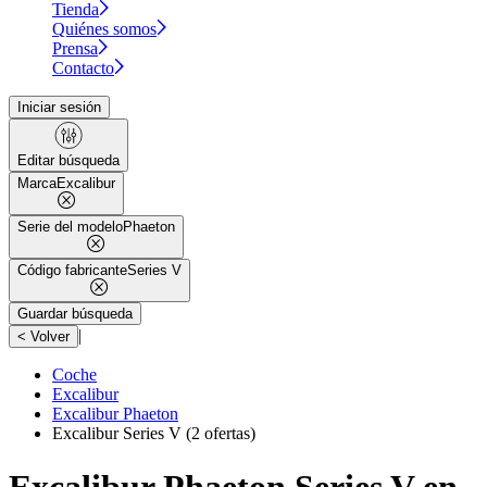
Tienda
Quiénes somos
Prensa
Contacto
Iniciar sesión
Editar búsqueda
Marca
Excalibur
Serie del modelo
Phaeton
Código fabricante
Series V
Guardar búsqueda
|
< Volver
Coche
Excalibur
Excalibur Phaeton
Excalibur Series V
(2 ofertas)
Excalibur Phaeton Series V en