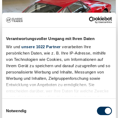
Verantwortungsvoller Umgang mit Ihren Daten
Wir und
unsere 1022 Partner
verarbeiten Ihre
persönlichen Daten, wie z. B. Ihre IP-Adresse, mithilfe
von Technologien wie Cookies, um Informationen auf
Ihrem Gerät zu speichern und darauf zuzugreifen und so
personalisierte Werbung und Inhalte, Messungen von
1
/
50
Werbung und Inhalten, Zielgruppenforschung sowie
1972 | Alfa Romeo Junior Zagato GT 1300
Entwicklung von Angeboten zu ermöglichen. Sie
entscheiden darüber, wer Ihre Daten für welche Zwecke
Vollständig restauriert
nutzt. Sie können Ihre Einwilligung jederzeit über die
39.900 €
Cookie-Erklärung oder durch Klicken auf das Privacy
Einwilligungsauswahl
Trigger Symbol ändern oder widerrufen
Notwendig