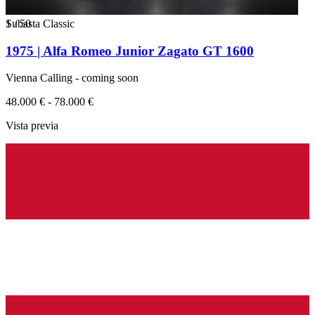
1
Subasta Classic
/
50
1975 | Alfa Romeo Junior Zagato GT 1600
Vienna Calling - coming soon
48.000 € - 78.000 €
Vista previa