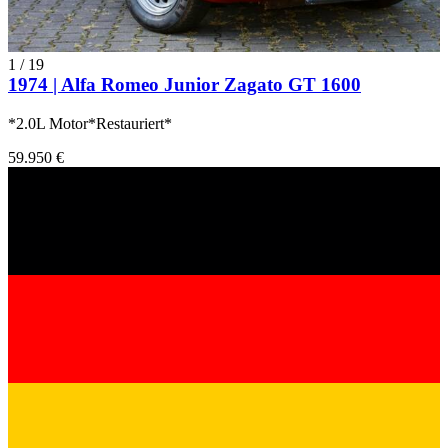
1
/
19
1974 | Alfa Romeo Junior Zagato GT 1600
*2.0L Motor*Restauriert*
59.950 €