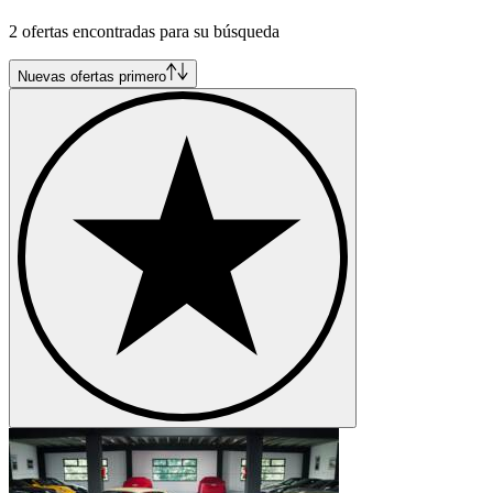
Alfa Romeo Alfetta
2 ofertas encontradas para su búsqueda
Alfa Romeo Giulietta
Alfa Romeo GTV
Alfa Romeo Montreal
Nuevas ofertas primero
Alfa Romeo Spider
Alfa Romeo SZ-RZ