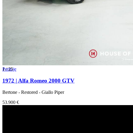
1
Peritaje
/
25
1972 | Alfa Romeo 2000 GTV
Bertone - Restored - Giallo Piper
53.900 €