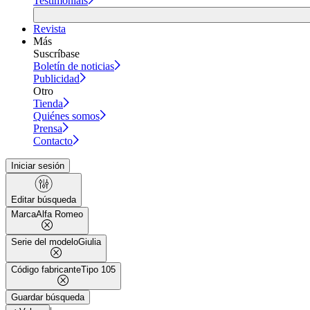
Testimonials
Revista
Más
Suscríbase
Boletín de noticias
Publicidad
Otro
Tienda
Quiénes somos
Prensa
Contacto
Iniciar sesión
Editar búsqueda
Marca
Alfa Romeo
Serie del modelo
Giulia
Código fabricante
Tipo 105
Guardar búsqueda