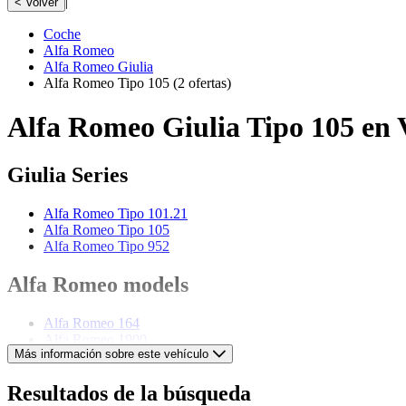
|
< Volver
Coche
Alfa Romeo
Alfa Romeo Giulia
Alfa Romeo Tipo 105
(2 ofertas)
Alfa Romeo Giulia Tipo 105 en 
Giulia Series
Alfa Romeo Tipo 101.21
Alfa Romeo Tipo 105
Alfa Romeo Tipo 952
Alfa Romeo models
Alfa Romeo 164
Alfa Romeo 1900
Más información sobre este vehículo
Alfa Romeo 2000
Alfa Romeo 2600
Alfa Romeo 6C
Resultados de la búsqueda
Alfa Romeo 75