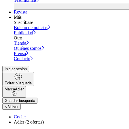
Testimonials
Revista
Más
Suscríbase
Boletín de noticias
Publicidad
Otro
Tienda
Quiénes somos
Prensa
Contacto
Iniciar sesión
Editar búsqueda
Marca
Adler
Guardar búsqueda
|
< Volver
Coche
Adler
(2 ofertas)