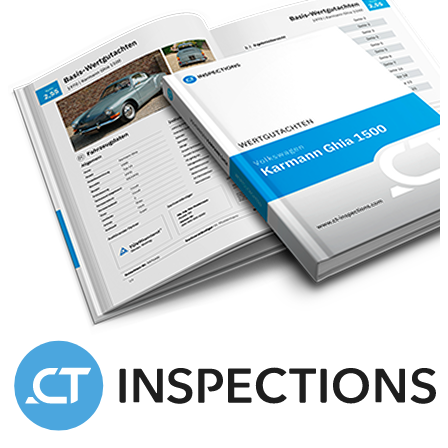
Manufacturer: Hofman Leek Classic & Sportscars Rodenburg 1
9351PV LEEK, NL 0594-516604 http://www.hofman.nl
mail@hofman.nl