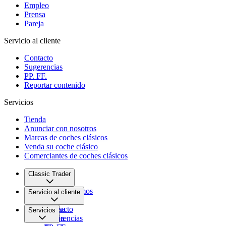
Empleo
Prensa
Pareja
Servicio al cliente
Contacto
Sugerencias
PP. FF.
Reportar contenido
Servicios
Tienda
Anunciar con nosotros
Marcas de coches clásicos
Venda su coche clásico
Comerciantes de coches clásicos
Classic Trader
Quiénes somos
Servicio al cliente
Empleo
Prensa
Contacto
Servicios
Pareja
Sugerencias