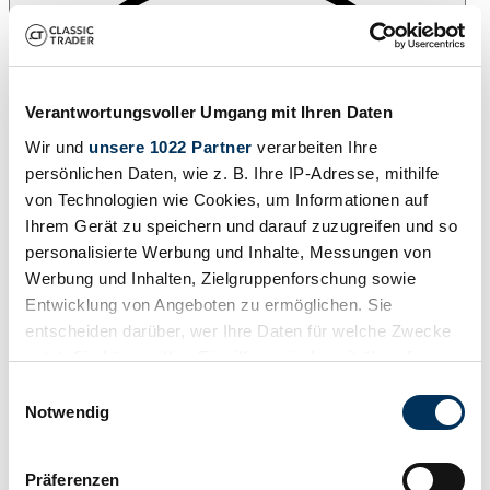
Verantwortungsvoller Umgang mit Ihren Daten
Wir und
unsere 1022 Partner
verarbeiten Ihre
persönlichen Daten, wie z. B. Ihre IP-Adresse, mithilfe
von Technologien wie Cookies, um Informationen auf
Ihrem Gerät zu speichern und darauf zuzugreifen und so
personalisierte Werbung und Inhalte, Messungen von
Werbung und Inhalten, Zielgruppenforschung sowie
Entwicklung von Angeboten zu ermöglichen. Sie
entscheiden darüber, wer Ihre Daten für welche Zwecke
nutzt. Sie können Ihre Einwilligung jederzeit über die
Cookie-Erklärung oder durch Klicken auf das Privacy
Einwilligungsauswahl
Trigger Symbol ändern oder widerrufen
Notwendig
Añade a favoritos
Wenn Sie es erlauben, würden wir auch gerne:
Präferenzen