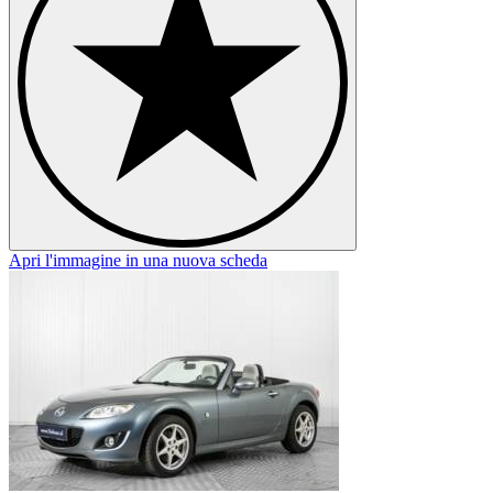
Apri l'immagine in una nuova scheda
A