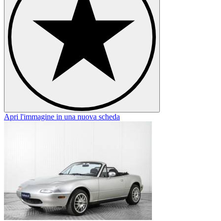
Apri l'immagine in una nuova scheda
A