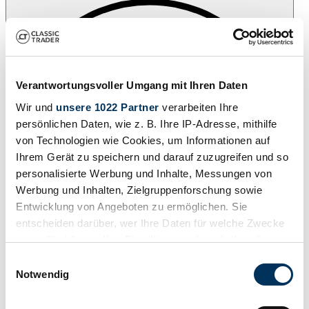
Verantwortungsvoller Umgang mit Ihren Daten
Wir und
unsere 1022 Partner
verarbeiten Ihre
persönlichen Daten, wie z. B. Ihre IP-Adresse, mithilfe
von Technologien wie Cookies, um Informationen auf
Ihrem Gerät zu speichern und darauf zuzugreifen und so
personalisierte Werbung und Inhalte, Messungen von
Werbung und Inhalten, Zielgruppenforschung sowie
Entwicklung von Angeboten zu ermöglichen. Sie
entscheiden darüber, wer Ihre Daten für welche Zwecke
nutzt. Sie können Ihre Einwilligung jederzeit über die
Cookie-Erklärung oder durch Klicken auf das Privacy
Einwilligungsauswahl
Trigger Symbol ändern oder widerrufen
Notwendig
Añade a favoritos
Wenn Sie es erlauben, würden wir auch gerne: