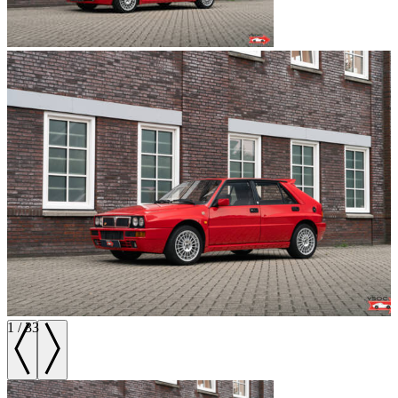
1
/
33