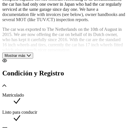
the car has had only one owner in Japan who had the car regularly
serviced at the same garage since day one. We have a
documentation file with invoices (see below), owner handbooks and
several MOT (like TUV/CT) inspection reports.
The car was exported to The Netherlands on the 10th of August in
2015. We are now offering the car on behalf of its Dutch owner,
who has kept it carefully since 2016. With the car are the standard
16 inch wheels and tires, currently the car has 17 inch wheels fitted
which give a much nicer presentation.
Mostrar más
The car is in its original paint, so no accidents and with its all
original black leather interior in exceptional condition. This is a very
rare quality and low mileage Evo 1!
Condición y Registro
Known service history
Serviced on 26-03-2002 at 01.222km in Osaka, Japan
Matriculado
Serviced on 24-07-2004 at 10.131km in Osaka, Japan
Serviced on 23-09-2005 at 12.285km in Osaka, Japan
Listo para conducir
Serviced on 08-01-2006 at 12.651km in Osaka, Japan