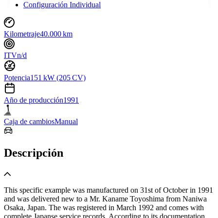
Configuración Individual
Kilometraje
40.000 km
ITV
n/d
Potencia
151 kW (205 CV)
Año de producción
1991
Caja de cambios
Manual
Descripción
This specific example was manufactured on 31st of October in 1991
and was delivered new to a Mr. Kaname Toyoshima from Naniwa
Osaka, Japan. The was registered in March 1992 and comes with
complete Japanse service records. According to its documentation,