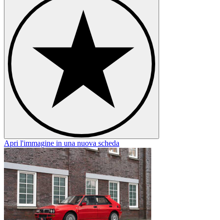
Apri l'immagine in una nuova scheda
A