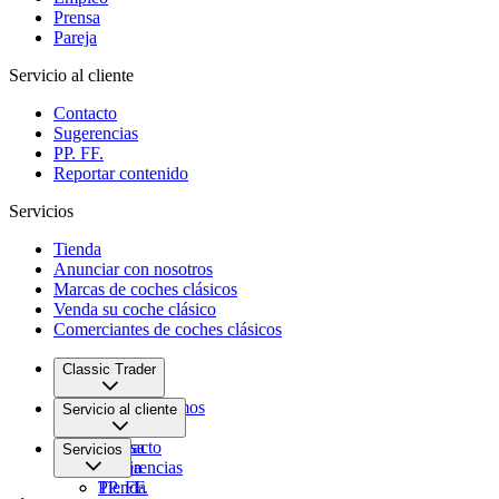
Prensa
Pareja
Servicio al cliente
Contacto
Sugerencias
PP. FF.
Reportar contenido
Servicios
Tienda
Anunciar con nosotros
Marcas de coches clásicos
Venda su coche clásico
Comerciantes de coches clásicos
Classic Trader
Quiénes somos
Servicio al cliente
Empleo
Prensa
Contacto
Servicios
Pareja
Sugerencias
PP. FF.
Tienda