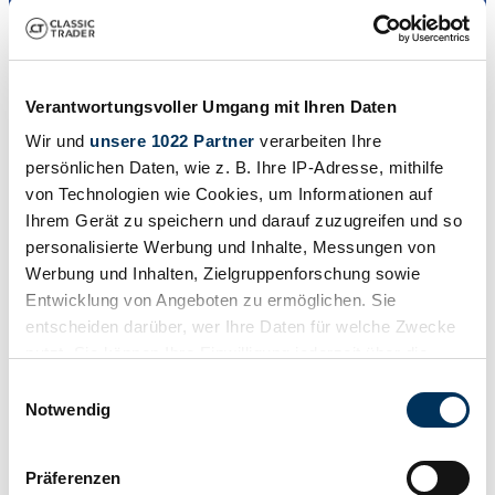
Vendedor
Verantwortungsvoller Umgang mit Ihren Daten
Wir und
unsere 1022 Partner
verarbeiten Ihre
persönlichen Daten, wie z. B. Ihre IP-Adresse, mithilfe
von Technologien wie Cookies, um Informationen auf
Ihrem Gerät zu speichern und darauf zuzugreifen und so
personalisierte Werbung und Inhalte, Messungen von
Werbung und Inhalten, Zielgruppenforschung sowie
Entwicklung von Angeboten zu ermöglichen. Sie
entscheiden darüber, wer Ihre Daten für welche Zwecke
nutzt. Sie können Ihre Einwilligung jederzeit über die
Cookie-Erklärung oder durch Klicken auf das Privacy
Einwilligungsauswahl
Trigger Symbol ändern oder widerrufen
Notwendig
Wenn Sie es erlauben, würden wir auch gerne:
Präferenzen
Informationen über Ihre geografische Lage