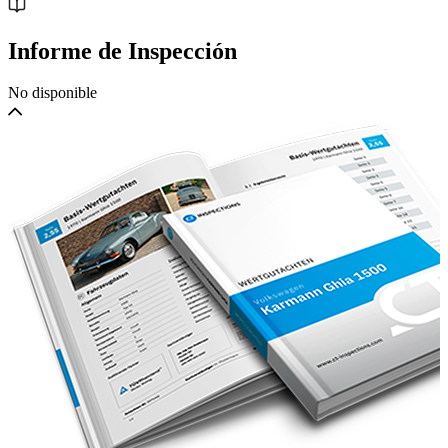
Serviced on 29-09-2007 at 14.240km in Osaka, Japan
Serviced on 31-01-2009 at 15.814km in Osaka, Japan
Informe de Inspección
Serviced on 26-09-2009 at 16.861km in Osaka, Japan
No disponible
Serviced on 24-10-2009 at 16.879km in Osaka, Japan
Serviced on 04-06-2010 in Osaka, Japan
Serviced on 04-08-2011 at 18.933km in Osaka, Japan
Serviced on 07-10-2011 at 19.015km in Osaka, Japan
Serviced on 09-06-2013 at 22.506km in Osaka, Japan
Serviced on 24-08-2013 at 22.583km in Osaka, Japan
Serviced on 15-10-2013 at 22.799km in Osaka, Japan
Serviced on 04-08-2014 at 27.017km in Osaka, Japan
Serviced on 08-01-2016 at 35.654km in The Netherlands
The car now receives its 40.000 km service before delivery. Comes
with Dutch (EEC) registration papers and APK (like
MOT/TUV/CT).