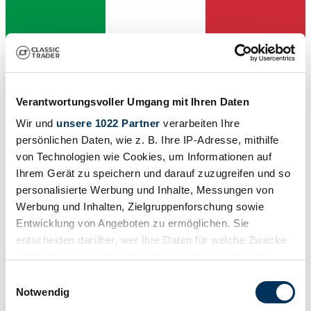
Verantwortungsvoller Umgang mit Ihren Daten
Wir und
unsere 1022 Partner
verarbeiten Ihre
persönlichen Daten, wie z. B. Ihre IP-Adresse, mithilfe
von Technologien wie Cookies, um Informationen auf
Ihrem Gerät zu speichern und darauf zuzugreifen und so
Händler
personalisierte Werbung und Inhalte, Messungen von
Abgelaufenes Inserat
Werbung und Inhalten, Zielgruppenforschung sowie
Entwicklung von Angeboten zu ermöglichen. Sie
entscheiden darüber, wer Ihre Daten für welche Zwecke
nutzt. Sie können Ihre Einwilligung jederzeit über die
Cookie-Erklärung oder durch Klicken auf das Privacy
Einwilligungsauswahl
Trigger Symbol ändern oder widerrufen
Notwendig