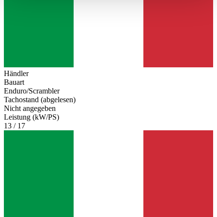
haben oder die sie im Rahmen Ihrer Nutzung der Dienste
gesammelt haben.
Datenschutzerklärung
Händler
Bauart
Enduro/Scrambler
Tachostand (abgelesen)
Nicht angegeben
Leistung (kW/PS)
13 / 17