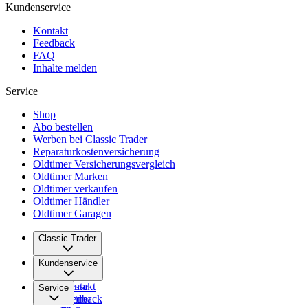
Kundenservice
Kontakt
Feedback
FAQ
Inhalte melden
Service
Shop
Abo bestellen
Werben bei Classic Trader
Reparaturkostenversicherung
Oldtimer Versicherungsvergleich
Oldtimer Marken
Oldtimer verkaufen
Oldtimer Händler
Oldtimer Garagen
Classic Trader
Über uns
Kundenservice
Karriere
Presse
Kontakt
Service
Partner
Feedback