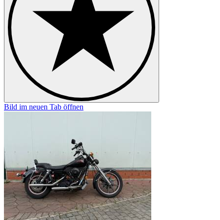
Bild im neuen Tab öffnen
B