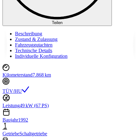
Teilen
Beschreibung
Zustand & Zulassung
Fahrzeuggutachten
Technische Details
Individuelle Konfiguration
Kilometerstand
7.868 km
TÜV/HU
Leistung
49 kW (67 PS)
Baujahr
1992
Getriebe
Schaltgetriebe