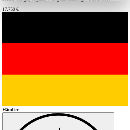
Partner führen diese Informationen möglicherweise mit
17.750 €
weiteren Daten zusammen, die Sie ihnen bereitgestellt
haben oder die sie im Rahmen Ihrer Nutzung der Dienste
gesammelt haben.
Datenschutzerklärung
Händler