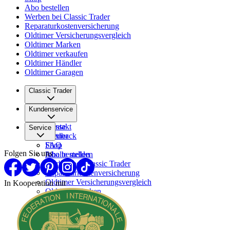
Abo bestellen
Werben bei Classic Trader
Reparaturkostenversicherung
Oldtimer Versicherungsvergleich
Oldtimer Marken
Oldtimer verkaufen
Oldtimer Händler
Oldtimer Garagen
Classic Trader
Über uns
Kundenservice
Karriere
Presse
Kontakt
Service
Partner
Feedback
FAQ
Shop
Folgen Sie uns
Inhalte melden
Abo bestellen
Werben bei Classic Trader
Reparaturkostenversicherung
Oldtimer Versicherungsvergleich
In Kooperation mit
Oldtimer Marken
Oldtimer verkaufen
Oldtimer Händler
Oldtimer Garagen