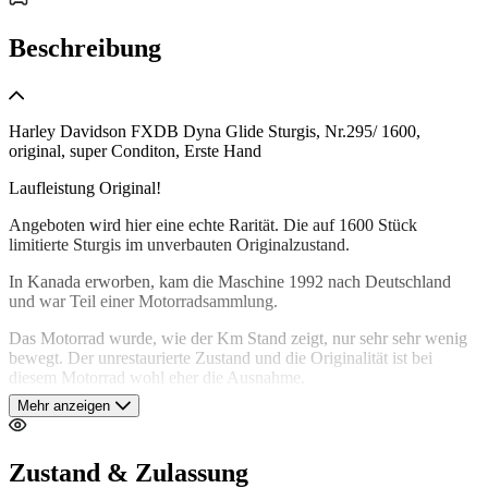
Beschreibung
Harley Davidson FXDB Dyna Glide Sturgis, Nr.295/ 1600,
original, super Conditon, Erste Hand
Laufleistung Original!
Angeboten wird hier eine echte Rarität. Die auf 1600 Stück
limitierte Sturgis im unverbauten Originalzustand.
In Kanada erworben, kam die Maschine 1992 nach Deutschland
und war Teil einer Motorradsammlung.
Das Motorrad wurde, wie der Km Stand zeigt, nur sehr sehr wenig
bewegt. Der unrestaurierte Zustand und die Originalität ist bei
diesem Motorrad wohl eher die Ausnahme.
Mehr anzeigen
Die FXDB Sturgis wird vom Evolution V-Twin angetrieben und
ruhte auf einem Dynaglide-Fahrgestell.
Zustand & Zulassung
Im Gegensatz zu den meisten Harley-Davidson Modellen jener Zeit