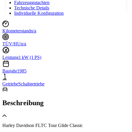
Fahrzeuggutachten
Technische Details
Individuelle Konfiguration
Kilometerstand
n/a
TÜV/HU
n/a
Leistung
1 kW (1 PS)
Baujahr
1985
Getriebe
Schaltgetriebe
Beschreibung
Harley Davidson FLTC Tour Glide Classic