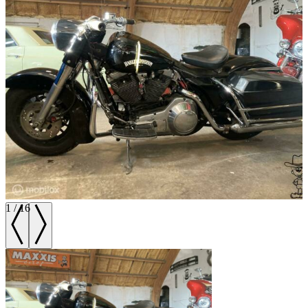
1
/
16