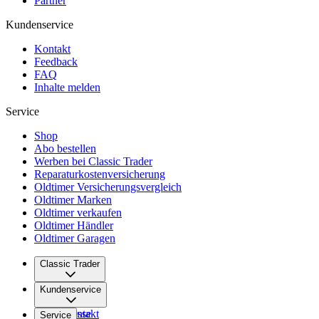
Partner
Kundenservice
Kontakt
Feedback
FAQ
Inhalte melden
Service
Shop
Abo bestellen
Werben bei Classic Trader
Reparaturkostenversicherung
Oldtimer Versicherungsvergleich
Oldtimer Marken
Oldtimer verkaufen
Oldtimer Händler
Oldtimer Garagen
Classic Trader
Über uns
Kundenservice
Karriere
Presse
Kontakt
Service