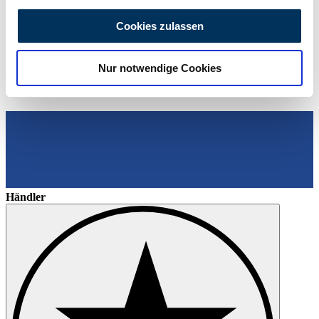
Wir verwenden Cookies, um Inhalte und Anzeigen zu
personalisieren, Funktionen für soziale Medien anbieten
Cookies zulassen
zu können und die Zugriffe auf unsere Website zu
analysieren. Außerdem geben wir Informationen zu Ihrer
Nur notwendige Cookies
Verwendung unserer Website an unsere Partner für
soziale Medien, Werbung und Analysen weiter. Unsere
Partner führen diese Informationen möglicherweise mit
weiteren Daten zusammen, die Sie ihnen bereitgestellt
haben oder die sie im Rahmen Ihrer Nutzung der Dienste
gesammelt haben.
Datenschutzerklärung
Händler