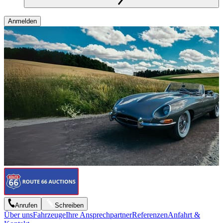
Anmelden
Anrufen
Schreiben
Über uns
Fahrzeuge
Ihre Ansprechpartner
Referenzen
Anfahrt &