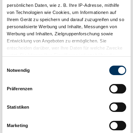
persönlichen Daten, wie z. B. Ihre IP-Adresse, mithilfe
von Technologien wie Cookies, um Informationen auf
Ihrem Gerät zu speichern und darauf zuzugreifen und so
personalisierte Werbung und Inhalte, Messungen von
Werbung und Inhalten, Zielgruppenforschung sowie
Entwicklung von Angeboten zu ermöglichen. Sie
entscheiden darüber, wer Ihre Daten für welche Zwecke
nutzt. Sie können Ihre Einwilligung jederzeit über die
Cookie-Erklärung oder durch Klicken auf das Privacy
Einwilligungsauswahl
Trigger Symbol ändern oder widerrufen
Notwendig
Wenn Sie es erlauben, würden wir auch gerne:
Präferenzen
Informationen über Ihre geografische Lage
1
/
8
erfassen, welche bis auf einige Meter genau sein
können
Statistiken
1983 | BMW 320i
Ihr Gerät durch aktives Scannen nach
BMW 320i Cabriolet | 1989 | Route 66 Auctions - For sale by
bestimmten Merkmalen (Fingerprinting) identifizieren
Marketing
auction. Estimate 10500 EUR
Erfahren Sie mehr darüber, wie Ihre persönlichen Daten