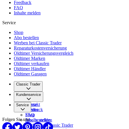
Feedback
FAQ
Inhalte melden
Service
Shop
Abo bestellen
Werben bei Classic Trader
Reparaturkostenversicherung
Oldtimer Versicherungsvergleich
Oldtimer Marken
Oldtimer verkaufen
Oldtimer Händler
Oldtimer Garagen
Classic Trader
Über uns
Kundenservice
Karriere
Presse
Kontakt
Service
Partner
Feedback
FAQ
Shop
Folgen Sie uns
Inhalte melden
Abo bestellen
Werben bei Classic Trader