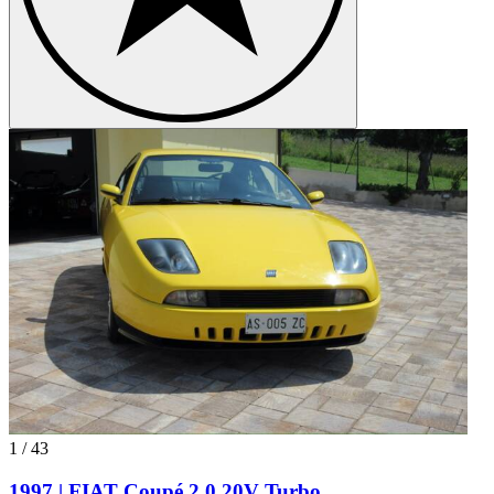
1
/
43
1997 | FIAT Coupé 2.0 20V Turbo