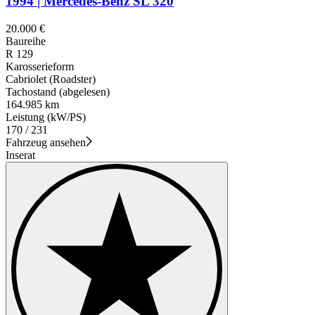
1994 | Mercedes-Benz SL 320
20.000 €
Baureihe
R 129
Karosserieform
Cabriolet (Roadster)
Tachostand (abgelesen)
164.985 km
Leistung (kW/PS)
170 / 231
Fahrzeug ansehen
Inserat