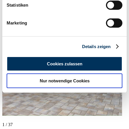
können
Statistiken
Ihr Gerät durch aktives Scannen nach
bestimmten Merkmalen (Fingerprinting) identifizieren
Marketing
Erfahren Sie mehr darüber, wie Ihre persönlichen Daten
verarbeitet werden, und legen Sie Ihre Präferenzen im
Abschnitt Einzelheiten
fest.
Details zeigen
Wir verwenden Cookies, um Inhalte und Anzeigen zu
personalisieren, Funktionen für soziale Medien anbieten
Cookies zulassen
zu können und die Zugriffe auf unsere Website zu
analysieren. Außerdem geben wir Informationen zu Ihrer
Nur notwendige Cookies
Verwendung unserer Website an unsere Partner für
soziale Medien, Werbung und Analysen weiter. Unsere
Partner führen diese Informationen möglicherweise mit
weiteren Daten zusammen, die Sie ihnen bereitgestellt
haben oder die sie im Rahmen Ihrer Nutzung der Dienste
gesammelt haben.
Datenschutzerklärung
1
/
37