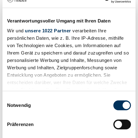
1970 | Citroën DS 21 Chapron
Replica
Verantwortungsvoller Umgang mit Ihren Daten
75.000 €
Baureihe
Wir und
unsere 1022 Partner
verarbeiten Ihre
DX
persönlichen Daten, wie z. B. Ihre IP-Adresse, mithilfe
Karosserieform
Cabriolet
von Technologien wie Cookies, um Informationen auf
Tachostand (abgelesen)
Ihrem Gerät zu speichern und darauf zuzugreifen und so
Nicht angegeben
personalisierte Werbung und Inhalte, Messungen von
Leistung (kW/PS)
80 / 109
Werbung und Inhalten, Zielgruppenforschung sowie
Fahrzeug ansehen
Entwicklung von Angeboten zu ermöglichen. Sie
Inserat
entscheiden darüber, wer Ihre Daten für welche Zwecke
nutzt. Sie können Ihre Einwilligung jederzeit über die
Cookie-Erklärung oder durch Klicken auf das Privacy
Einwilligungsauswahl
Trigger Symbol ändern oder widerrufen
Notwendig
Wenn Sie es erlauben, würden wir auch gerne:
Präferenzen
Informationen über Ihre geografische Lage
erfassen, welche bis auf einige Meter genau sein