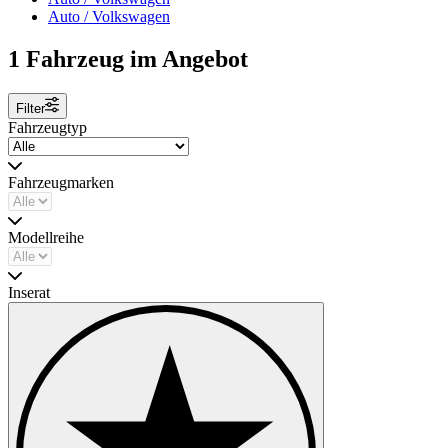
Billiglohnländern, mit entsprechender Qualität.
Auto / Volkswagen
Unsere Cabrios und Limousinen werden prinzipiell komplett zerlegt
und neu aufgebaut. Dabei kommen überwiegend Neuteile (aus
1 Fahrzeug im Angebot
eigener Produktion sowie Original- und/oder Reproteile) zum
Einsatz.
Filter
Käfer auf dem aktuellen Stand der Technik
Fahrzeugtyp
Wir fertigen Oldtimer in Neuwagenqualität. Ob Fahrwerk, Motoren,
Karosserie oder Sonderausstattungen - bei uns ist Ihr Käfer in guten
Händen. Absolut kompromisslos sind wir bei der Qualität sämtlicher
Fahrzeugmarken
verbauten Teile. Für sicheren und komfortablen Fahrspaß
entwickeln wir die Komponenten zudem weiter.
Modellreihe
Inserat