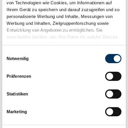
von Technologien wie Cookies, um Informationen auf
Kontakt
Ihrem Gerät zu speichern und darauf zuzugreifen und so
personalisierte Werbung und Inhalte, Messungen von
Werbung und Inhalten, Zielgruppenforschung sowie
Entwicklung von Angeboten zu ermöglichen. Sie
entscheiden darüber, wer Ihre Daten für welche Zwecke
nutzt. Sie können Ihre Einwilligung jederzeit über die
Cookie-Erklärung oder durch Klicken auf das Privacy
Einwilligungsauswahl
Trigger Symbol ändern oder widerrufen
Notwendig
Wenn Sie es erlauben, würden wir auch gerne:
Präferenzen
Informationen über Ihre geografische Lage
erfassen, welche bis auf einige Meter genau sein
können
Statistiken
Ihr Gerät durch aktives Scannen nach
Anrufen
Schreiben
bestimmten Merkmalen (Fingerprinting) identifizieren
Marketing
Erfahren Sie mehr darüber, wie Ihre persönlichen Daten
Memminger Feine-Cabrios
verarbeitet werden, und legen Sie Ihre Präferenzen im