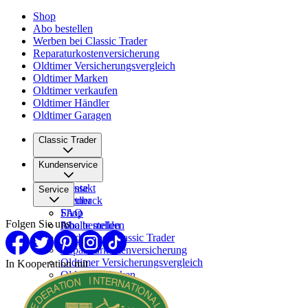
Shop
Abo bestellen
Werben bei Classic Trader
Reparaturkostenversicherung
Oldtimer Versicherungsvergleich
Oldtimer Marken
Oldtimer verkaufen
Oldtimer Händler
Oldtimer Garagen
Classic Trader
Über uns
Kundenservice
Karriere
Presse
Kontakt
Service
Partner
Feedback
FAQ
Shop
Folgen Sie uns
Inhalte melden
Abo bestellen
Werben bei Classic Trader
Reparaturkostenversicherung
Oldtimer Versicherungsvergleich
In Kooperation mit
Oldtimer Marken
Oldtimer verkaufen
Oldtimer Händler