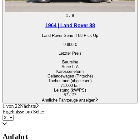
1
/
9
1964 | Land Rover 88
Land Rover Serie II 88 Pick Up
9.800 €
Letzter Preis
Baureihe
Serie II A
Karosserieform
Geländewagen (Pritsche)
Tachostand (abgelesen)
71.000 km
Leistung (kW/PS)
57 / 77
Ähnliche Fahrzeuge anzeigen
1 von 22
Nächste
Ergebnisse pro Seite:
Anfahrt