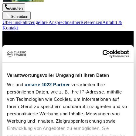
Anrufen
Schreiben
Über uns
Fahrzeuge
Ihre Ansprechpartner
Referenzen
Anfahrt &
Kontakt
Verantwortungsvoller Umgang mit Ihren Daten
Wir und
unsere 1022 Partner
verarbeiten Ihre
persönlichen Daten, wie z. B. Ihre IP-Adresse, mithilfe
von Technologien wie Cookies, um Informationen auf
Ihrem Gerät zu speichern und darauf zuzugreifen und so
personalisierte Werbung und Inhalte, Messungen von
Werbung und Inhalten, Zielgruppenforschung sowie
Entwicklung von Angeboten zu ermöglichen. Sie
Anrufen
Schreiben
entscheiden darüber, wer Ihre Daten für welche Zwecke