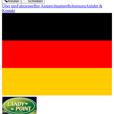
Anrufen
Schreiben
Über uns
Fahrzeuge
Ihre Ansprechpartner
Referenzen
Anfahrt &
Kontakt