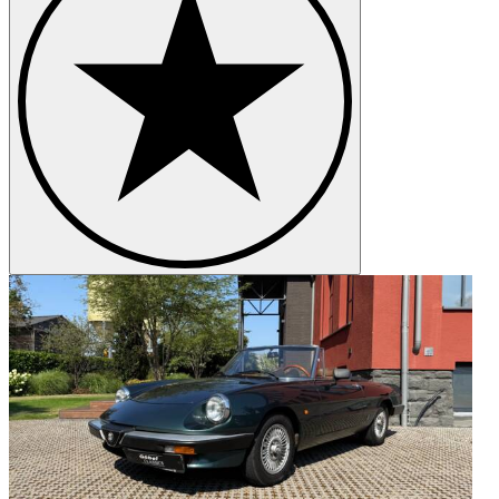
60598 Frankfurt am Main | Darmstädter Landstraße 98 | Tel. 069
78808809-0
63500 Seligenstadt | Aschaffenburger Straße 80 | Tel. 06182 9273-0
63303 Dreieich-Sprendlingen | Rostädter Straße 14 | Tel. 06102
7111-80
65795 Hattersheim | Heddingheimer Straße 10 | Tel. 06190 9921-0
65779 Kelkheim | Dieselstraße 4 | Tel. 06195 9930-0