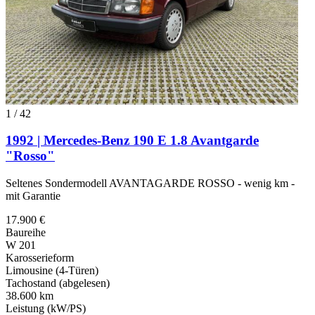
1
/
42
1992 | Mercedes-Benz 190 E 1.8 Avantgarde
"Rosso"
Seltenes Sondermodell AVANTAGARDE ROSSO - wenig km -
mit Garantie
17.900 €
Baureihe
W 201
Karosserieform
Limousine (4-Türen)
Tachostand (abgelesen)
38.600 km
Leistung (kW/PS)