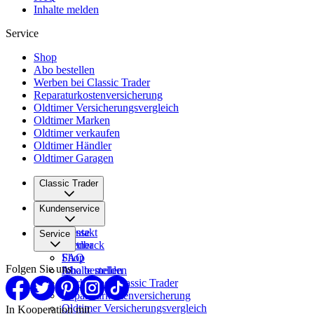
Inhalte melden
Service
Shop
Abo bestellen
Werben bei Classic Trader
Reparaturkostenversicherung
Oldtimer Versicherungsvergleich
Oldtimer Marken
Oldtimer verkaufen
Oldtimer Händler
Oldtimer Garagen
Classic Trader
Über uns
Kundenservice
Karriere
Presse
Kontakt
Service
Partner
Feedback
FAQ
Shop
Folgen Sie uns
Inhalte melden
Abo bestellen
Werben bei Classic Trader
Reparaturkostenversicherung
Oldtimer Versicherungsvergleich
In Kooperation mit