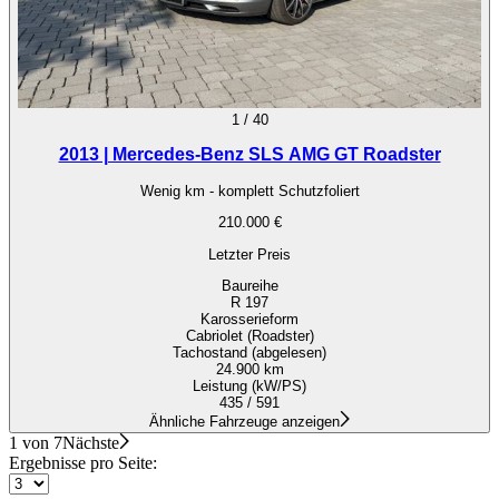
1
/
40
2013 | Mercedes-Benz SLS AMG GT Roadster
Wenig km - komplett Schutzfoliert
210.000 €
Letzter Preis
Baureihe
R 197
Karosserieform
Cabriolet (Roadster)
Tachostand (abgelesen)
24.900 km
Leistung (kW/PS)
435 / 591
Ähnliche Fahrzeuge anzeigen
1 von 7
Nächste
Ergebnisse pro Seite: