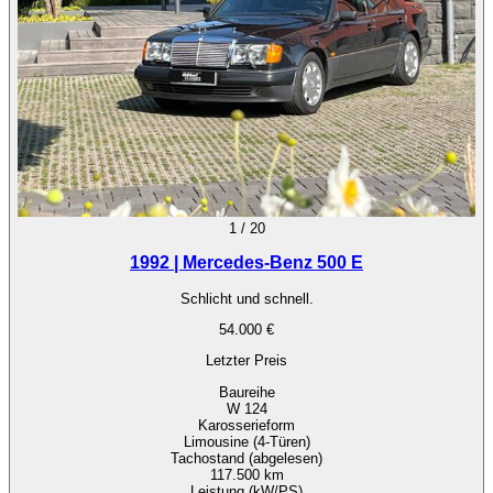
1
/
20
1992 | Mercedes-Benz 500 E
Schlicht und schnell.
54.000 €
Letzter Preis
Baureihe
W 124
Karosserieform
Limousine (4-Türen)
Tachostand (abgelesen)
117.500 km
Leistung (kW/PS)