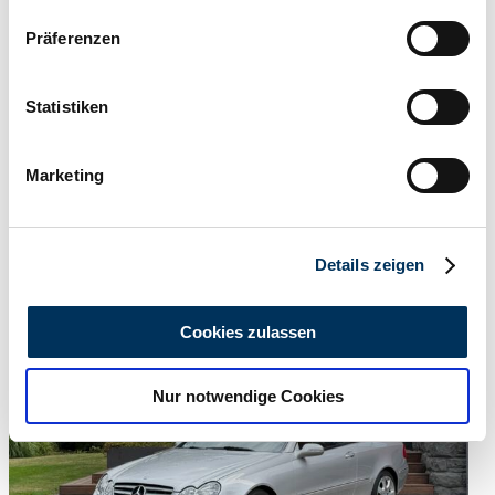
Wenn Sie es erlauben, würden wir auch gerne:
Präferenzen
Informationen über Ihre geografische Lage
erfassen, welche bis auf einige Meter genau sein
können
Statistiken
Ihr Gerät durch aktives Scannen nach
bestimmten Merkmalen (Fingerprinting) identifizieren
Marketing
Erfahren Sie mehr darüber, wie Ihre persönlichen Daten
verarbeitet werden, und legen Sie Ihre Präferenzen im
Abschnitt Einzelheiten
fest.
Details zeigen
Wir verwenden Cookies, um Inhalte und Anzeigen zu
personalisieren, Funktionen für soziale Medien anbieten
Cookies zulassen
zu können und die Zugriffe auf unsere Website zu
analysieren. Außerdem geben wir Informationen zu Ihrer
Nur notwendige Cookies
Verwendung unserer Website an unsere Partner für
soziale Medien, Werbung und Analysen weiter. Unsere
Partner führen diese Informationen möglicherweise mit
weiteren Daten zusammen, die Sie ihnen bereitgestellt