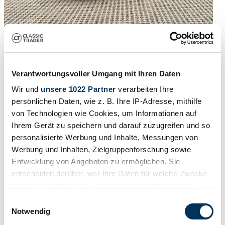
1
/
24
1996 | Mercedes-Benz SL 280
Verantwortungsvoller Umgang mit Ihren Daten
Wenig km - außergewöhnliche Farbkombination
Wir und
unsere 1022 Partner
verarbeiten Ihre
26.900 €
persönlichen Daten, wie z. B. Ihre IP-Adresse, mithilfe
Baureihe
von Technologien wie Cookies, um Informationen auf
R 129
Ihrem Gerät zu speichern und darauf zuzugreifen und so
Karosserieform
Cabriolet (Roadster)
personalisierte Werbung und Inhalte, Messungen von
Tachostand (abgelesen)
Werbung und Inhalten, Zielgruppenforschung sowie
75.500 km
Entwicklung von Angeboten zu ermöglichen. Sie
Leistung (kW/PS)
142 / 193
entscheiden darüber, wer Ihre Daten für welche Zwecke
Fahrzeug ansehen
nutzt. Sie können Ihre Einwilligung jederzeit über die
Inserat
Cookie-Erklärung oder durch Klicken auf das Privacy
Einwilligungsauswahl
Trigger Symbol ändern oder widerrufen
Notwendig