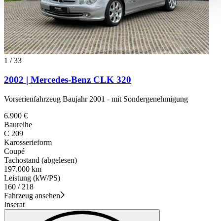
haben oder die sie im Rahmen Ihrer Nutzung der Dienste
gesammelt haben.
Datenschutzerklärung
1
/
33
2002 | Mercedes-Benz CLK 320
Vorserienfahrzeug Baujahr 2001 - mit Sondergenehmigung
6.900 €
Baureihe
C 209
Karosserieform
Coupé
Tachostand (abgelesen)
197.000 km
Leistung (kW/PS)
160 / 218
Fahrzeug ansehen
Inserat