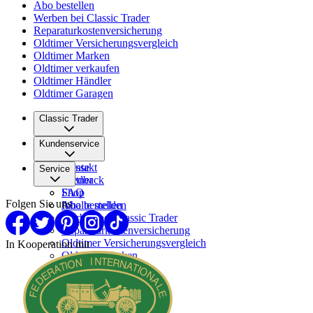
Abo bestellen
Werben bei Classic Trader
Reparaturkostenversicherung
Oldtimer Versicherungsvergleich
Oldtimer Marken
Oldtimer verkaufen
Oldtimer Händler
Oldtimer Garagen
Classic Trader
Über uns
Kundenservice
Karriere
Presse
Kontakt
Service
Partner
Feedback
FAQ
Shop
Folgen Sie uns
Inhalte melden
Abo bestellen
Werben bei Classic Trader
Reparaturkostenversicherung
Oldtimer Versicherungsvergleich
In Kooperation mit
Oldtimer Marken
Oldtimer verkaufen
Oldtimer Händler
Oldtimer Garagen