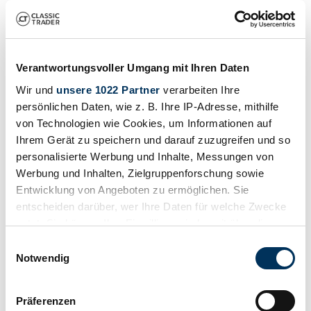
Suchergebnisse
Zur Zeit sind keine passenden Inserate zu Ihrer Suche veröffentlicht.
Verantwortungsvoller Umgang mit Ihren Daten
Wir und
unsere 1022 Partner
verarbeiten Ihre
Benachrichtigung erstellen
persönlichen Daten, wie z. B. Ihre IP-Adresse, mithilfe
von Technologien wie Cookies, um Informationen auf
Lassen Sie sich benachrichtigen, sobald ein Inserat veröffentlicht
Ihrem Gerät zu speichern und darauf zuzugreifen und so
wird, das Ihren Suchkriterien entspricht.
personalisierte Werbung und Inhalte, Messungen von
Suchauftrag einrichten
Werbung und Inhalten, Zielgruppenforschung sowie
Entwicklung von Angeboten zu ermöglichen. Sie
entscheiden darüber, wer Ihre Daten für welche Zwecke
Fahrzeug inserieren
nutzt. Sie können Ihre Einwilligung jederzeit über die
Cookie-Erklärung oder durch Klicken auf das Privacy
Sie haben einen Mirage, den Sie verkaufen wollen? Dann erstellen
Einwilligungsauswahl
Sie jetzt ein Inserat.
Trigger Symbol ändern oder widerrufen
Notwendig
Fahrzeug inserieren
Wenn Sie es erlauben, würden wir auch gerne:
Präferenzen
"Mirage" Inserats-Referenzen von Classic Trader
Informationen über Ihre geografische Lage