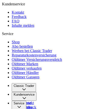
Kundenservice
Kontakt
Feedback
FAQ
Inhalte melden
Service
Shop
Abo bestellen
Werben bei Classic Trader
Reparaturkostenversicherung
Oldtimer Versicherungsvergleich
Oldtimer Marken
Oldtimer verkaufen
Oldtimer Händler
Oldtimer Garagen
Classic Trader
Über uns
Kundenservice
Karriere
Presse
Kontakt
Service
Partner
Feedback