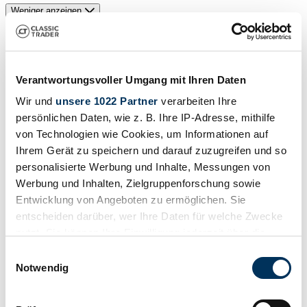
Weniger anzeigen
Suchergebnisse
Zur Zeit sind keine passenden Inserate zu Ihrer Suche veröffentlicht.
Verantwortungsvoller Umgang mit Ihren Daten
Wir und
unsere 1022 Partner
verarbeiten Ihre
persönlichen Daten, wie z. B. Ihre IP-Adresse, mithilfe
Benachrichtigung erstellen
von Technologien wie Cookies, um Informationen auf
Ihrem Gerät zu speichern und darauf zuzugreifen und so
Lassen Sie sich benachrichtigen, sobald ein Inserat veröffentlicht
wird, das Ihren Suchkriterien entspricht.
personalisierte Werbung und Inhalte, Messungen von
Werbung und Inhalten, Zielgruppenforschung sowie
Suchauftrag einrichten
Entwicklung von Angeboten zu ermöglichen. Sie
entscheiden darüber, wer Ihre Daten für welche Zwecke
nutzt. Sie können Ihre Einwilligung jederzeit über die
Fahrzeug inserieren
Cookie-Erklärung oder durch Klicken auf das Privacy
Einwilligungsauswahl
Sie haben einen Malicet & Blin, den Sie verkaufen wollen? Dann
Trigger Symbol ändern oder widerrufen
Notwendig
erstellen Sie jetzt ein Inserat.
Wenn Sie es erlauben, würden wir auch gerne:
Fahrzeug inserieren