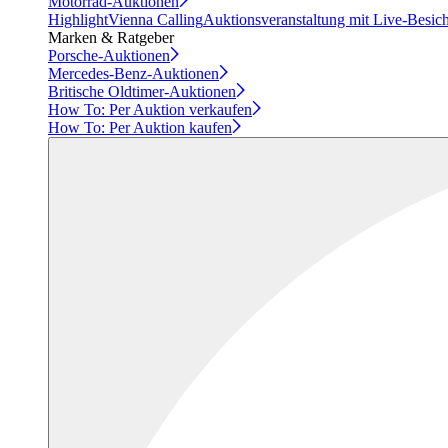
Motorrad-Auktionen
Highlight
Vienna Calling
Auktionsveranstaltung mit Live-Besic
Marken & Ratgeber
Porsche-Auktionen
Mercedes-Benz-Auktionen
Britische Oldtimer-Auktionen
How To: Per Auktion verkaufen
How To: Per Auktion kaufen