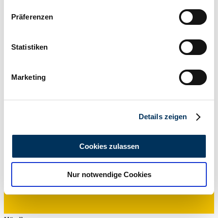
Wenn Sie es erlauben, würden wir auch gerne:
Präferenzen
Informationen über Ihre geografische Lage
erfassen, welche bis auf einige Meter genau sein
können
Statistiken
Händler
Ihr Gerät durch aktives Scannen nach
bestimmten Merkmalen (Fingerprinting) identifizieren
Marketing
Erfahren Sie mehr darüber, wie Ihre persönlichen Daten
verarbeitet werden, und legen Sie Ihre Präferenzen im
Abschnitt Einzelheiten
fest.
Details zeigen
Wir verwenden Cookies, um Inhalte und Anzeigen zu
personalisieren, Funktionen für soziale Medien anbieten
Cookies zulassen
zu können und die Zugriffe auf unsere Website zu
analysieren. Außerdem geben wir Informationen zu Ihrer
Nur notwendige Cookies
Verwendung unserer Website an unsere Partner für
soziale Medien, Werbung und Analysen weiter. Unsere
Partner führen diese Informationen möglicherweise mit
weiteren Daten zusammen, die Sie ihnen bereitgestellt