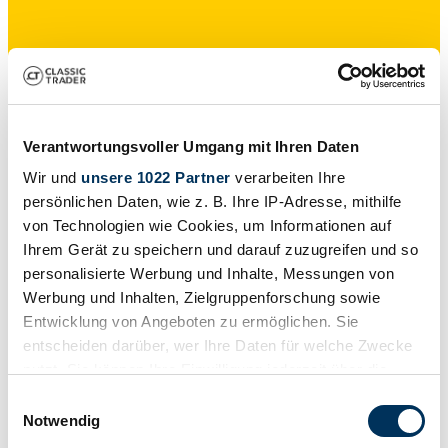
Händler
Karosserieform
Coupé
Verantwortungsvoller Umgang mit Ihren Daten
Tachostand (abgelesen)
9.734 km
Wir und
unsere 1022 Partner
verarbeiten Ihre
Leistung (kW/PS)
persönlichen Daten, wie z. B. Ihre IP-Adresse, mithilfe
169 / 230
von Technologien wie Cookies, um Informationen auf
Ihrem Gerät zu speichern und darauf zuzugreifen und so
personalisierte Werbung und Inhalte, Messungen von
Werbung und Inhalten, Zielgruppenforschung sowie
Entwicklung von Angeboten zu ermöglichen. Sie
entscheiden darüber, wer Ihre Daten für welche Zwecke
nutzt. Sie können Ihre Einwilligung jederzeit über die
Cookie-Erklärung oder durch Klicken auf das Privacy
Einwilligungsauswahl
Trigger Symbol ändern oder widerrufen
Notwendig