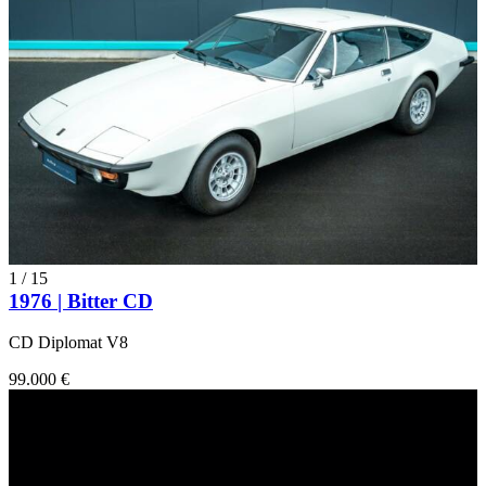
1
/
15
1976 | Bitter CD
CD Diplomat V8
99.000 €