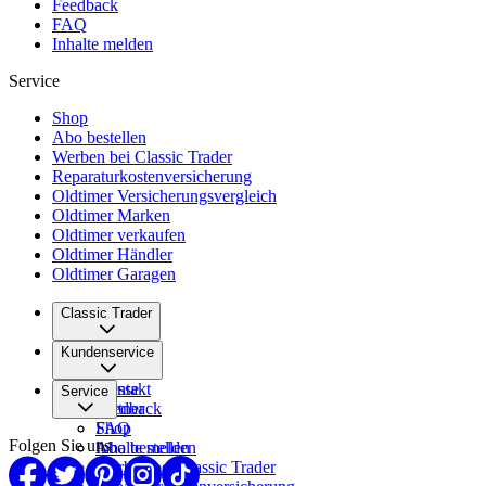
Feedback
FAQ
Inhalte melden
Service
Shop
Abo bestellen
Werben bei Classic Trader
Reparaturkostenversicherung
Oldtimer Versicherungsvergleich
Oldtimer Marken
Oldtimer verkaufen
Oldtimer Händler
Oldtimer Garagen
Classic Trader
Über uns
Kundenservice
Karriere
Presse
Kontakt
Service
Partner
Feedback
FAQ
Shop
Folgen Sie uns
Inhalte melden
Abo bestellen
Werben bei Classic Trader