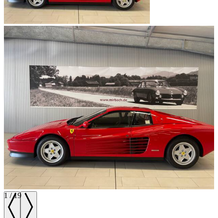
1
/
19