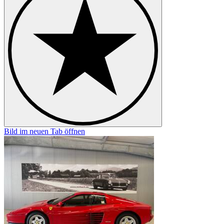
Bild im neuen Tab öffnen
B