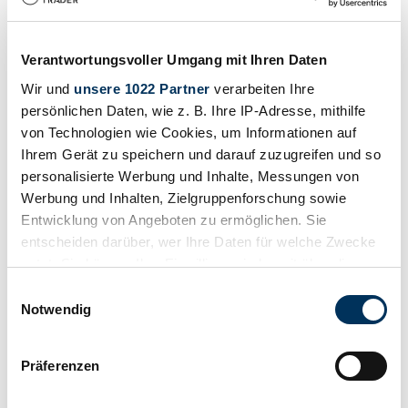
Drucken
Verantwortungsvoller Umgang mit Ihren Daten
Wir und
unsere 1022 Partner
verarbeiten Ihre
persönlichen Daten, wie z. B. Ihre IP-Adresse, mithilfe
von Technologien wie Cookies, um Informationen auf
Ihrem Gerät zu speichern und darauf zuzugreifen und so
personalisierte Werbung und Inhalte, Messungen von
Werbung und Inhalten, Zielgruppenforschung sowie
Entwicklung von Angeboten zu ermöglichen. Sie
entscheiden darüber, wer Ihre Daten für welche Zwecke
nutzt. Sie können Ihre Einwilligung jederzeit über die
Cookie-Erklärung oder durch Klicken auf das Privacy
Einwilligungsauswahl
Trigger Symbol ändern oder widerrufen
Notwendig
Wenn Sie es erlauben, würden wir auch gerne:
Teilen
Präferenzen
Alle Services zu diesem Fahrzeug
Informationen über Ihre geografische Lage
1987 | Ferrari Testarossa
erfassen, welche bis auf einige Meter genau sein