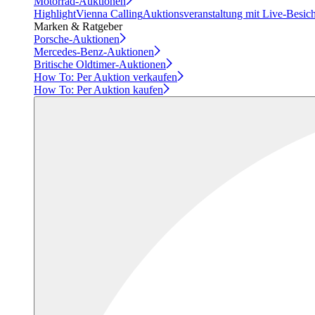
Motorrad-Auktionen
Highlight
Vienna Calling
Auktionsveranstaltung mit Live-Besic
Marken & Ratgeber
Porsche-Auktionen
Mercedes-Benz-Auktionen
Britische Oldtimer-Auktionen
How To: Per Auktion verkaufen
How To: Per Auktion kaufen