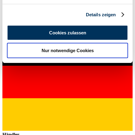
verarbeitet werden, und legen Sie Ihre Präferenzen im
49.000 €
Abschnitt Einzelheiten
fest.
1972 | Dodge Challenger 318
Details zeigen
Wie damals bestellt
Wir verwenden Cookies, um Inhalte und Anzeigen zu
personalisieren, Funktionen für soziale Medien anbieten
49.000 €
Cookies zulassen
zu können und die Zugriffe auf unsere Website zu
analysieren. Außerdem geben wir Informationen zu Ihrer
Nur notwendige Cookies
Verwendung unserer Website an unsere Partner für
soziale Medien, Werbung und Analysen weiter. Unsere
Partner führen diese Informationen möglicherweise mit
weiteren Daten zusammen, die Sie ihnen bereitgestellt
haben oder die sie im Rahmen Ihrer Nutzung der Dienste
gesammelt haben.
Datenschutzerklärung
Händler