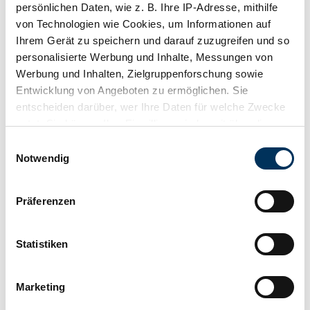
persönlichen Daten, wie z. B. Ihre IP-Adresse, mithilfe
von Technologien wie Cookies, um Informationen auf
Ihrem Gerät zu speichern und darauf zuzugreifen und so
personalisierte Werbung und Inhalte, Messungen von
Werbung und Inhalten, Zielgruppenforschung sowie
Entwicklung von Angeboten zu ermöglichen. Sie
entscheiden darüber, wer Ihre Daten für welche Zwecke
nutzt. Sie können Ihre Einwilligung jederzeit über die
Cookie-Erklärung oder durch Klicken auf das Privacy
Einwilligungsauswahl
Trigger Symbol ändern oder widerrufen
Notwendig
Wenn Sie es erlauben, würden wir auch gerne:
Präferenzen
Informationen über Ihre geografische Lage
erfassen, welche bis auf einige Meter genau sein
können
Statistiken
Teilen
Ihr Gerät durch aktives Scannen nach
Alle Services zu diesem Fahrzeug
1972 | Dodge Challenger 318
bestimmten Merkmalen (Fingerprinting) identifizieren
Marketing
Erfahren Sie mehr darüber, wie Ihre persönlichen Daten
Wie damals bestellt