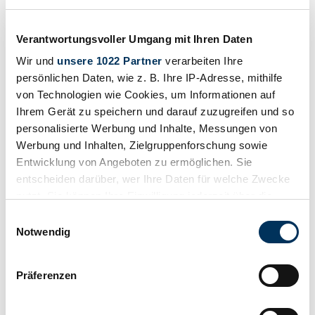
Drucken
Verantwortungsvoller Umgang mit Ihren Daten
Wir und
unsere 1022 Partner
verarbeiten Ihre
persönlichen Daten, wie z. B. Ihre IP-Adresse, mithilfe
von Technologien wie Cookies, um Informationen auf
Ihrem Gerät zu speichern und darauf zuzugreifen und so
personalisierte Werbung und Inhalte, Messungen von
Werbung und Inhalten, Zielgruppenforschung sowie
Entwicklung von Angeboten zu ermöglichen. Sie
entscheiden darüber, wer Ihre Daten für welche Zwecke
nutzt. Sie können Ihre Einwilligung jederzeit über die
Cookie-Erklärung oder durch Klicken auf das Privacy
Einwilligungsauswahl
Trigger Symbol ändern oder widerrufen
Notwendig
Wenn Sie es erlauben, würden wir auch gerne:
Teilen
Präferenzen
Informationen über Ihre geografische Lage
Alle Services zu diesem Fahrzeug
1969 | Daimler Sovereign 4.2
erfassen, welche bis auf einige Meter genau sein