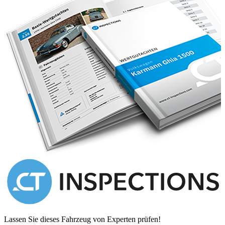
very smart Dove Grey paintwork, the car presents very well.
The interior of the car is in a generally excellent condition – a lovely
place to be. The veneered dashboard is particularly smart with a full
complement of working instruments. The original red leather seating
is suitably age-patinated with a single repair to the driver’s seat. The
cloth headlining was renewed in 2012.
In single family ownership from new, this Daimler Sovereign is a
very smart, genuine low mileage vehicle which has been refurbished
as required, well maintained and always garaged. We have detailed
records of all service/repair works from 1998 onwards.
Located in Jersey and locally registered, the 4-digit registration
number is not included in the asking price but could be available by
separate purchase.
We can ship worldwide and can assist with shipping and importation
processes if required.
Lassen Sie dieses Fahrzeug von Experten prüfen!