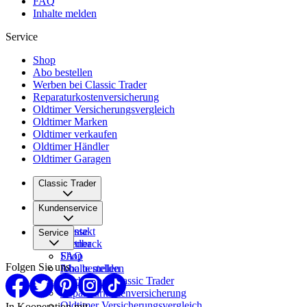
FAQ
Inhalte melden
Service
Shop
Abo bestellen
Werben bei Classic Trader
Reparaturkostenversicherung
Oldtimer Versicherungsvergleich
Oldtimer Marken
Oldtimer verkaufen
Oldtimer Händler
Oldtimer Garagen
Classic Trader
Über uns
Kundenservice
Karriere
Presse
Kontakt
Service
Partner
Feedback
FAQ
Shop
Folgen Sie uns
Inhalte melden
Abo bestellen
Werben bei Classic Trader
Reparaturkostenversicherung
Oldtimer Versicherungsvergleich
In Kooperation mit