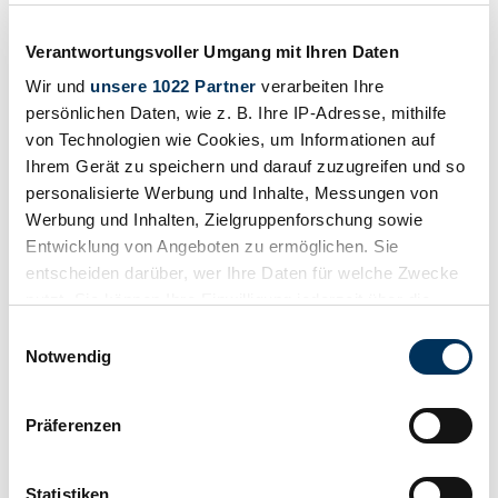
Drucken
Verantwortungsvoller Umgang mit Ihren Daten
Wir und
unsere 1022 Partner
verarbeiten Ihre
persönlichen Daten, wie z. B. Ihre IP-Adresse, mithilfe
von Technologien wie Cookies, um Informationen auf
Ihrem Gerät zu speichern und darauf zuzugreifen und so
personalisierte Werbung und Inhalte, Messungen von
Werbung und Inhalten, Zielgruppenforschung sowie
Entwicklung von Angeboten zu ermöglichen. Sie
entscheiden darüber, wer Ihre Daten für welche Zwecke
nutzt. Sie können Ihre Einwilligung jederzeit über die
Cookie-Erklärung oder durch Klicken auf das Privacy
Einwilligungsauswahl
Trigger Symbol ändern oder widerrufen
Notwendig
Wenn Sie es erlauben, würden wir auch gerne:
Teilen
Präferenzen
Alle Services zu diesem Fahrzeug
Informationen über Ihre geografische Lage
1935 | Daimler Fifteen Mulliner
erfassen, welche bis auf einige Meter genau sein
2-door Sports Coupe
können
Statistiken