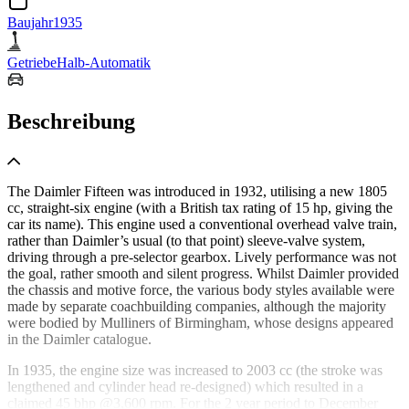
Baujahr
1935
Getriebe
Halb-Automatik
Beschreibung
The Daimler Fifteen was introduced in 1932, utilising a new 1805
cc, straight-six engine (with a British tax rating of 15 hp, giving the
car its name). This engine used a conventional overhead valve train,
rather than Daimler’s usual (to that point) sleeve-valve system,
driving through a pre-selector gearbox. Lively performance was not
the goal, rather smooth and silent progress. Whilst Daimler provided
the chassis and motive force, the various body styles available were
made by separate coachbuilding companies, although the majority
were bodied by Mulliners of Birmingham, whose designs appeared
in the Daimler catalogue.
In 1935, the engine size was increased to 2003 cc (the stroke was
lengthened and cylinder head re-designed) which resulted in a
claimed 45 bhp @3,600 rpm. For the 2 year period to December