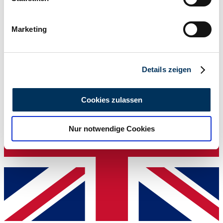
Ihr Gerät durch aktives Scannen nach
34.945 €
bestimmten Merkmalen (Fingerprinting) identifizieren
1935 | Daimler Fifteen Mulliner
Marketing
Erfahren Sie mehr darüber, wie Ihre persönlichen Daten
2-door Sports Coupe
verarbeitet werden, und legen Sie Ihre Präferenzen im
34.945 €
Abschnitt Einzelheiten
fest.
Details zeigen
Wir verwenden Cookies, um Inhalte und Anzeigen zu
personalisieren, Funktionen für soziale Medien anbieten
Cookies zulassen
zu können und die Zugriffe auf unsere Website zu
analysieren. Außerdem geben wir Informationen zu Ihrer
Nur notwendige Cookies
Verwendung unserer Website an unsere Partner für
soziale Medien, Werbung und Analysen weiter. Unsere
Partner führen diese Informationen möglicherweise mit
weiteren Daten zusammen, die Sie ihnen bereitgestellt
haben oder die sie im Rahmen Ihrer Nutzung der Dienste
gesammelt haben.
Datenschutzerklärung