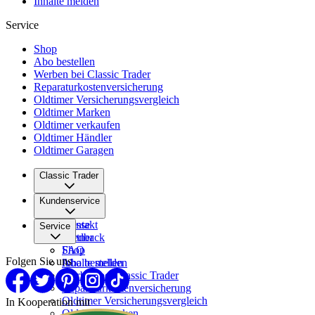
Inhalte melden
Service
Shop
Abo bestellen
Werben bei Classic Trader
Reparaturkostenversicherung
Oldtimer Versicherungsvergleich
Oldtimer Marken
Oldtimer verkaufen
Oldtimer Händler
Oldtimer Garagen
Classic Trader
Über uns
Kundenservice
Karriere
Presse
Kontakt
Service
Partner
Feedback
FAQ
Shop
Folgen Sie uns
Inhalte melden
Abo bestellen
Werben bei Classic Trader
Reparaturkostenversicherung
Oldtimer Versicherungsvergleich
In Kooperation mit
Oldtimer Marken