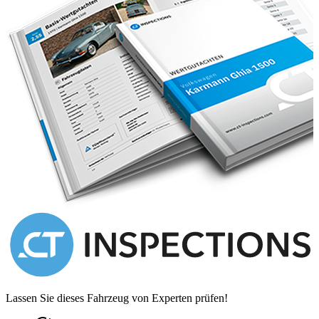
The fully re-trimmed and renovated interior remains in immaculate
condition.
This very pretty, pre-War Daimler coupe is in an excellent all-round
condition and driving very well, having been cared-for and cossetted
following a full restoration.
It is supplied with original model brochure, owners instruction
manual, copy parts list and maintenance manual.
The car is currently Jersey registered and we can assist with
shipping and importation processes if required. We can ship
worldwide.
Lassen Sie dieses Fahrzeug von Experten prüfen!