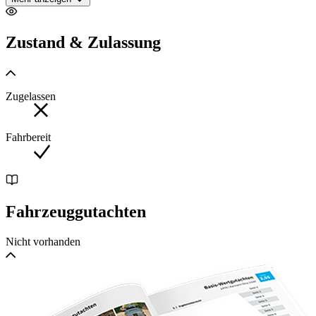
Oldtimer mit H-Abnahme
Zustand & Zulassung
Umfangreich und komplett restauriert im letzten Besitz
Zugelassen
Deutsche Fahrzeugpapiere, Mappe mit Restaurationsfotos,
diverse Rechnungen und Kopien der technischen
Datenbücher sind vorhanden.
Fahrbereit
Technische Daten:
4-Zylinder-Blockmotor
Fahrzeuggutachten
Wasserkühlung
Nicht vorhanden
3-Gang-Schaltgetriebe