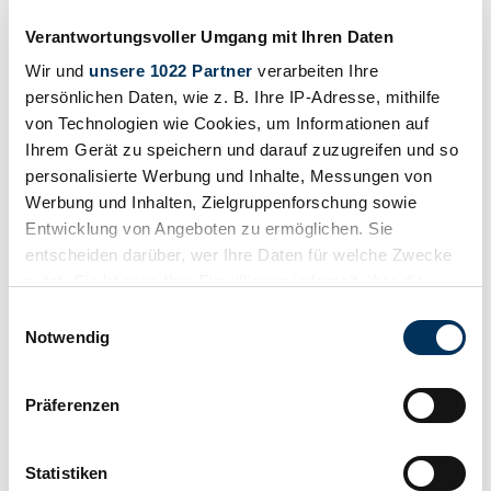
Verantwortungsvoller Umgang mit Ihren Daten
Wir und
unsere 1022 Partner
verarbeiten Ihre
persönlichen Daten, wie z. B. Ihre IP-Adresse, mithilfe
von Technologien wie Cookies, um Informationen auf
Ihrem Gerät zu speichern und darauf zuzugreifen und so
personalisierte Werbung und Inhalte, Messungen von
Werbung und Inhalten, Zielgruppenforschung sowie
Entwicklung von Angeboten zu ermöglichen. Sie
entscheiden darüber, wer Ihre Daten für welche Zwecke
nutzt. Sie können Ihre Einwilligung jederzeit über die
Cookie-Erklärung oder durch Klicken auf das Privacy
Einwilligungsauswahl
Trigger Symbol ändern oder widerrufen
Notwendig
Wenn Sie es erlauben, würden wir auch gerne:
Teilen
Präferenzen
Alle Services zu diesem Fahrzeug
Informationen über Ihre geografische Lage
1916 | Adler KL 5 / 14 PS
erfassen, welche bis auf einige Meter genau sein
5/14, 2-Sitzer Bj.1916 - RHD
können
Statistiken