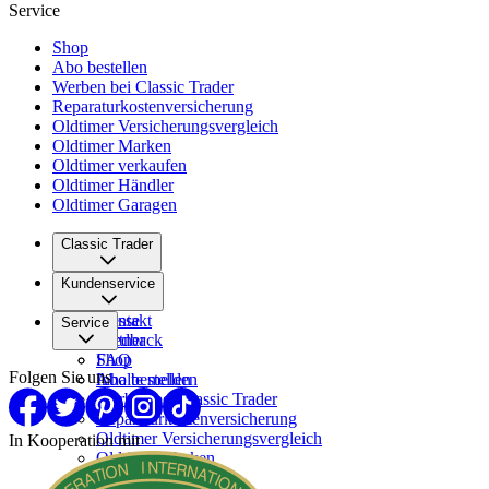
Service
Shop
Abo bestellen
Werben bei Classic Trader
Reparaturkostenversicherung
Oldtimer Versicherungsvergleich
Oldtimer Marken
Oldtimer verkaufen
Oldtimer Händler
Oldtimer Garagen
Classic Trader
Über uns
Kundenservice
Karriere
Presse
Kontakt
Service
Partner
Feedback
FAQ
Shop
Folgen Sie uns
Inhalte melden
Abo bestellen
Werben bei Classic Trader
Reparaturkostenversicherung
Oldtimer Versicherungsvergleich
In Kooperation mit
Oldtimer Marken
Oldtimer verkaufen