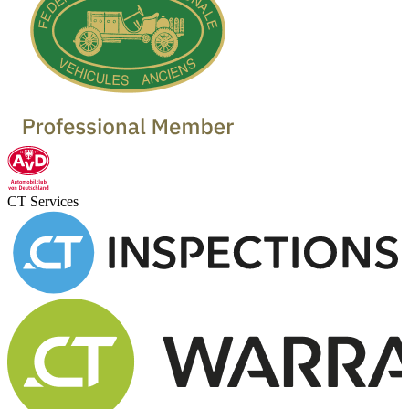
Oldtimer Händler
Oldtimer Garagen
CT Services