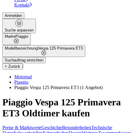
Kontakt
Anmelden
Suche anpassen
Marke
Piaggio
Modellbezeichnung
Vespa 125 Primavera ET3
Suchauftrag einrichten
|
< Zurück
Motorrad
Piaggio
Piaggio Vespa 125 Primavera ET3
(1 Angebot)
Piaggio Vespa 125 Primavera
ET3 Oldtimer kaufen
Preise & Marktwerte
Geschichte
Besonderheiten
Technische
Daten
Schwachstellen
Fahrverhalten
Design
Weiteres
Zusammenfassung