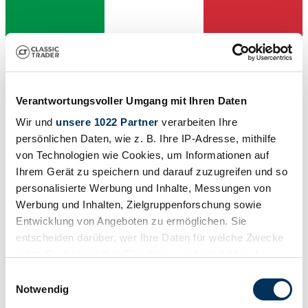
Händler
Verantwortungsvoller Umgang mit Ihren Daten
Wir und
unsere 1022 Partner
verarbeiten Ihre
persönlichen Daten, wie z. B. Ihre IP-Adresse, mithilfe
von Technologien wie Cookies, um Informationen auf
Ihrem Gerät zu speichern und darauf zuzugreifen und so
personalisierte Werbung und Inhalte, Messungen von
Werbung und Inhalten, Zielgruppenforschung sowie
Entwicklung von Angeboten zu ermöglichen. Sie
entscheiden darüber, wer Ihre Daten für welche Zwecke
nutzt. Sie können Ihre Einwilligung jederzeit über die
Cookie-Erklärung oder durch Klicken auf das Privacy
Einwilligungsauswahl
Händler
Trigger Symbol ändern oder widerrufen
Notwendig
Abgelaufenes Inserat