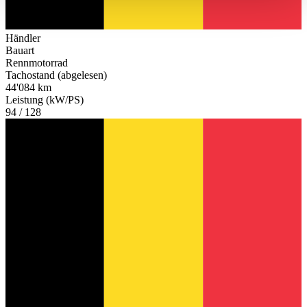
haben oder die sie im Rahmen Ihrer Nutzung der Dienste
gesammelt haben.
Datenschutzerklärung
Händler
Bauart
Rennmotorrad
Tachostand (abgelesen)
44'084 km
Leistung (kW/PS)
94 / 128