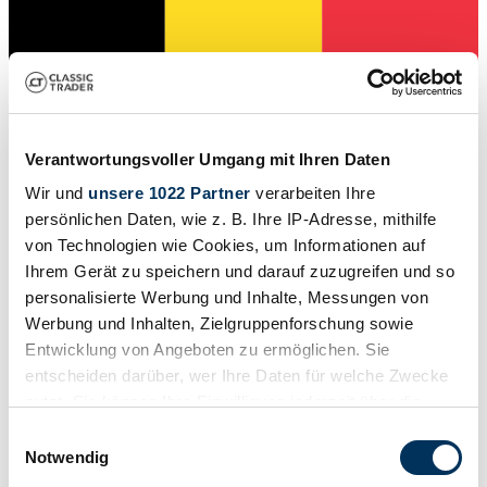
Verantwortungsvoller Umgang mit Ihren Daten
Händler
Wir und
unsere 1022 Partner
verarbeiten Ihre
Abgelaufenes Inserat
persönlichen Daten, wie z. B. Ihre IP-Adresse, mithilfe
von Technologien wie Cookies, um Informationen auf
Ihrem Gerät zu speichern und darauf zuzugreifen und so
personalisierte Werbung und Inhalte, Messungen von
Werbung und Inhalten, Zielgruppenforschung sowie
Entwicklung von Angeboten zu ermöglichen. Sie
entscheiden darüber, wer Ihre Daten für welche Zwecke
nutzt. Sie können Ihre Einwilligung jederzeit über die
Cookie-Erklärung oder durch Klicken auf das Privacy
Einwilligungsauswahl
Trigger Symbol ändern oder widerrufen
Notwendig