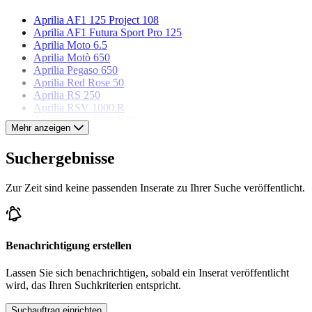
Aprilia AF1 125 Project 108
Aprilia AF1 Futura Sport Pro 125
Aprilia Moto 6.5
Aprilia Motò 650
Aprilia Pegaso 650
Aprilia Red Rose 50
Aprilia RS 250
Aprilia RSV 1000 R
Aprilia RSV 1000 V60
Mehr anzeigen
Aprilia Scarabeo 50
Aprilia SR 50
Suchergebnisse
Aprilia Tuareg 350 Wind
Zur Zeit sind keine passenden Inserate zu Ihrer Suche veröffentlicht.
Benachrichtigung erstellen
Lassen Sie sich benachrichtigen, sobald ein Inserat veröffentlicht
wird, das Ihren Suchkriterien entspricht.
Suchauftrag einrichten