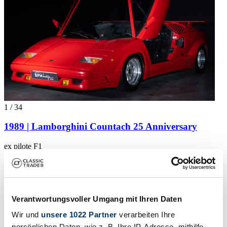
1
/
34
1989 | Lamborghini Countach 25 Anniversary
ex pilote F1
CHF 420'570
Karosserieform
Coupé
Tachostand (abgelesen)
Verantwortungsvoller Umgang mit Ihren Daten
42'000 km
Leistung (kW/PS)
Wir und
unsere 1022 Partner
verarbeiten Ihre
335 / 455
persönlichen Daten, wie z. B. Ihre IP-Adresse, mithilfe