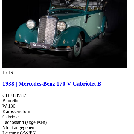
1
/
19
1938 | Mercedes-Benz 170 V Cabriolet B
CHF 88'787
Baureihe
W 136
Karosserieform
Cabriolet
Tachostand (abgelesen)
Nicht angegeben
Leistung (kW/PS)