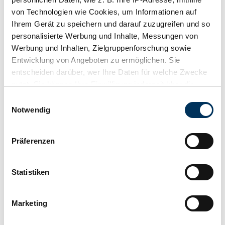
Fahrzeug ansehen
Inserat
von Technologien wie Cookies, um Informationen auf
Ihrem Gerät zu speichern und darauf zuzugreifen und so
personalisierte Werbung und Inhalte, Messungen von
Werbung und Inhalten, Zielgruppenforschung sowie
Entwicklung von Angeboten zu ermöglichen. Sie
entscheiden darüber, wer Ihre Daten für welche Zwecke
nutzt. Sie können Ihre Einwilligung jederzeit über die
Cookie-Erklärung oder durch Klicken auf das Privacy
Einwilligungsauswahl
Trigger Symbol ändern oder widerrufen
Notwendig
Wenn Sie es erlauben, würden wir auch gerne:
Präferenzen
Informationen über Ihre geografische Lage
erfassen, welche bis auf einige Meter genau sein
können
Statistiken
Ihr Gerät durch aktives Scannen nach
bestimmten Merkmalen (Fingerprinting) identifizieren
Marketing
Erfahren Sie mehr darüber, wie Ihre persönlichen Daten
verarbeitet werden, und legen Sie Ihre Präferenzen im