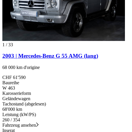
1
/
33
2003 | Mercedes-Benz G 55 AMG (lang)
68 000 km d'origine
CHF 61'590
Baureihe
W 463
Karosserieform
Geländewagen
Tachostand (abgelesen)
68'000 km
Leistung (kW/PS)
260 / 354
Fahrzeug ansehen
Inserat