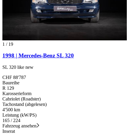
1
/
19
1998 | Mercedes-Benz SL 320
SL 320 like new
CHF 88'787
Baureihe
R 129
Karosserieform
Cabriolet (Roadster)
Tachostand (abgelesen)
4'500 km
Leistung (kW/PS)
165 / 224
Fahrzeug ansehen
Inserat