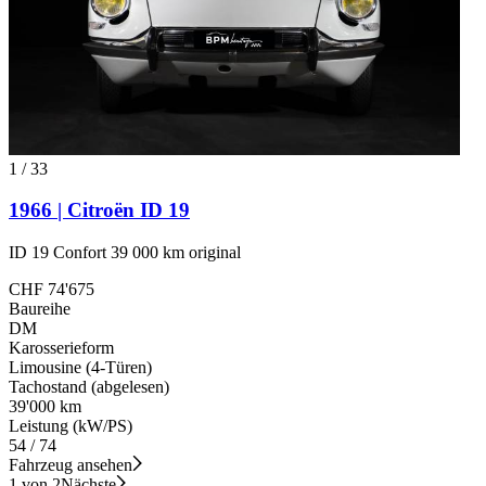
1
/
33
1966 | Citroën ID 19
ID 19 Confort 39 000 km original
CHF 74'675
Baureihe
DM
Karosserieform
Limousine (4-Türen)
Tachostand (abgelesen)
39'000 km
Leistung (kW/PS)
54 / 74
Fahrzeug ansehen
1 von 2
Nächste