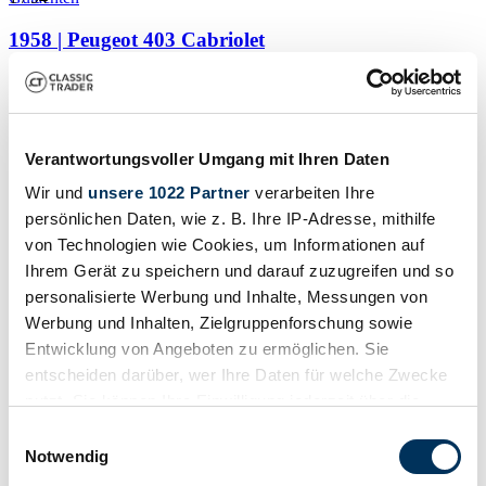
1958 | Peugeot 403 Cabriolet
403 Grand Luxe Décapotable Columbo Cabrio
CHF 60'649
Verantwortungsvoller Umgang mit Ihren Daten
Wir und
unsere 1022 Partner
verarbeiten Ihre
persönlichen Daten, wie z. B. Ihre IP-Adresse, mithilfe
von Technologien wie Cookies, um Informationen auf
Ihrem Gerät zu speichern und darauf zuzugreifen und so
personalisierte Werbung und Inhalte, Messungen von
Werbung und Inhalten, Zielgruppenforschung sowie
Entwicklung von Angeboten zu ermöglichen. Sie
entscheiden darüber, wer Ihre Daten für welche Zwecke
nutzt. Sie können Ihre Einwilligung jederzeit über die
Cookie-Erklärung oder durch Klicken auf das Privacy
Einwilligungsauswahl
Trigger Symbol ändern oder widerrufen
Notwendig