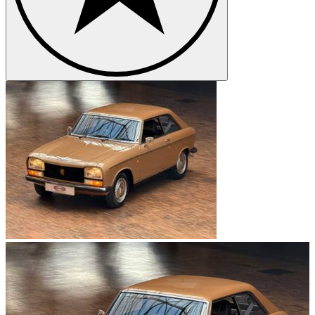
die Entwicklung des weltweit ersten elektronisch voll einklappbaren
Stahldaches. Diese Cabrio Version des 401 ist extrem selten; es sind
nur drei existierende Exemplare bekannt. Ein weiteres Modell unter
den zahlreichen Klassikern ist der Peugeot 504. Dieser, mit dem
italienischen Karosseriedesigner Pininfarina entworfene Wagen der
oberen Mittelklasse, überzeugt vor allem in der Coupé/Cabrio-
Version mit seinem eleganten Auftritt. Neben den häufigeren
Limousine- und Kombiversionen sind diese heute extrem selten und
begehrte Oldtimer.
Logo
Der bekannte Peugeot Löwe geht im Ursprung zurück auf die
Ähnlichkeit der von Peugeot produzierten Sägeblätter mit dem
Rachen eines Löwen. Dessen Eigenschaften von Robustheit,
Elastizität und Schnelligkeit stehen seitdem im übertragenen Sinne
für Peugeots Fahrzeuge. Aus Sicherheitsgründen durfte der Löwe
als Kühlerfigur ab 1958 kein Automobil mehr auf der Motorhaube
zieren.
Peugeot Modelle
Peugeot 106