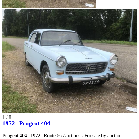
1
/
8
1972 | Peugeot 404
Peugeot 404 | 1972 | Route 66 Auctions - For sale by auction.