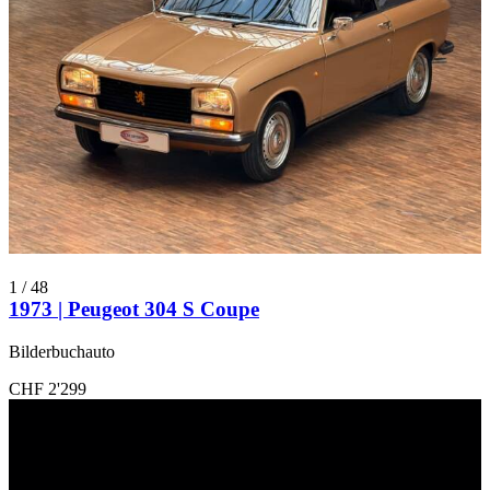
Peugeot 203
Peugeot 204
Peugeot 205
Peugeot 206
Peugeot 304
Peugeot 305
Peugeot 403
Peugeot 404
Peugeot 406
Peugeot 504
Peugeot J7
1
/
48
1973 | Peugeot 304 S Coupe
Bilderbuchauto
CHF 2'299