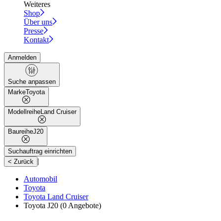
Weiteres
Shop
Über uns
Presse
Kontakt
Anmelden
Suche anpassen
Marke
Toyota
Modellreihe
Land Cruiser
Baureihe
J20
Suchauftrag einrichten
|
< Zurück
Automobil
Toyota
Toyota Land Cruiser
Toyota J20
(0 Angebote)