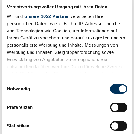
Toyota Yaris
Verantwortungsvoller Umgang mit Ihren Daten
Suchergebnisse
Wir und
unsere 1022 Partner
verarbeiten Ihre
persönlichen Daten, wie z. B. Ihre IP-Adresse, mithilfe
Zur Zeit sind keine passenden Inserate zu Ihrer Suche veröffentlicht.
von Technologien wie Cookies, um Informationen auf
Ihrem Gerät zu speichern und darauf zuzugreifen und so
personalisierte Werbung und Inhalte, Messungen von
Benachrichtigung erstellen
Werbung und Inhalten, Zielgruppenforschung sowie
Entwicklung von Angeboten zu ermöglichen. Sie
Lassen Sie sich benachrichtigen, sobald ein Inserat veröffentlicht
entscheiden darüber, wer Ihre Daten für welche Zwecke
wird, das Ihren Suchkriterien entspricht.
nutzt. Sie können Ihre Einwilligung jederzeit über die
Suchauftrag einrichten
Cookie-Erklärung oder durch Klicken auf das Privacy
Einwilligungsauswahl
Trigger Symbol ändern oder widerrufen
Notwendig
Fahrzeug inserieren
Wenn Sie es erlauben, würden wir auch gerne:
Präferenzen
Informationen über Ihre geografische Lage
Sie haben einen Toyota Land Cruiser J20, den Sie verkaufen
wollen? Dann erstellen Sie jetzt ein Inserat.
erfassen, welche bis auf einige Meter genau sein
können
Statistiken
Fahrzeug inserieren
Ihr Gerät durch aktives Scannen nach