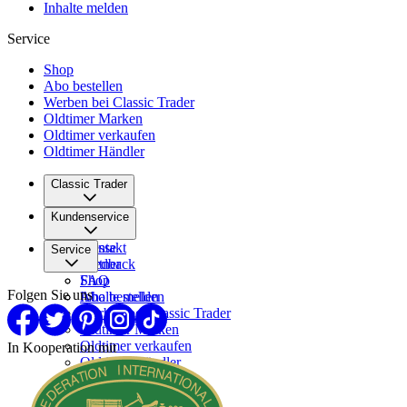
Inhalte melden
Service
Shop
Abo bestellen
Werben bei Classic Trader
Oldtimer Marken
Oldtimer verkaufen
Oldtimer Händler
Classic Trader
Über uns
Kundenservice
Karriere
Presse
Kontakt
Service
Partner
Feedback
FAQ
Shop
Folgen Sie uns
Inhalte melden
Abo bestellen
Werben bei Classic Trader
Oldtimer Marken
Oldtimer verkaufen
In Kooperation mit
Oldtimer Händler